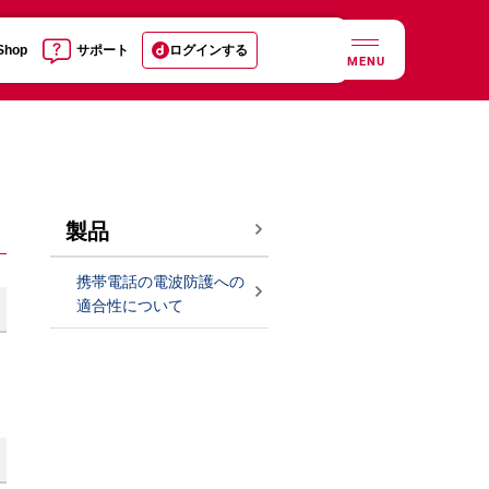
 Shop
サポート
ログインする
MENU
製品
携帯電話の電波防護への
適合性について