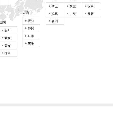
埼玉
茨城
栃木
東海
群馬
山梨
長野
愛知
新潟
四国
静岡
香川
岐阜
愛媛
三重
高知
徳島