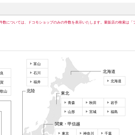
件数については、ドコモショップのみの件数を表示いたします。量販店の検索は「
富山
北海道
石川
良
北海道
福井
賀
北陸
歌山
東北
青森
秋田
岩手
山形
宮城
福島
関東・甲信越
東京
神奈川
千葉