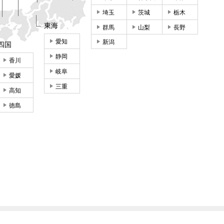
埼玉
茨城
栃木
東海
群馬
山梨
長野
愛知
新潟
四国
静岡
香川
岐阜
愛媛
三重
高知
徳島