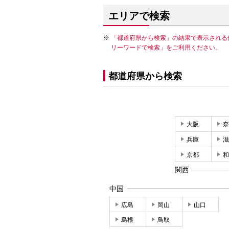
エリアで検索
「都道府県から検索」の結果で表示される
リーワードで検索」をご利用ください。
都道府県から検索
大阪
奈
兵庫
滋
京都
和
関西
中国
広島
岡山
山口
島根
鳥取