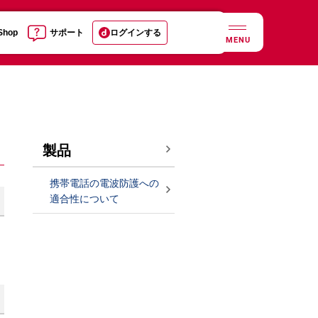
 Shop
サポート
ログインする
MENU
製品
携帯電話の電波防護への
適合性について