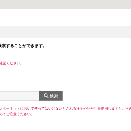
検索することができます。
確認ください。
検索
ンターネットにおいて使ってはいけないとされる漢字や記号）を使用しますと、次
のでご注意ください。