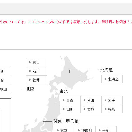
件数については、ドコモショップのみの件数を表示いたします。量販店の検索は「
富山
北海道
石川
良
北海道
福井
賀
北陸
歌山
東北
青森
秋田
岩手
山形
宮城
福島
関東・甲信越
東京
神奈川
千葉