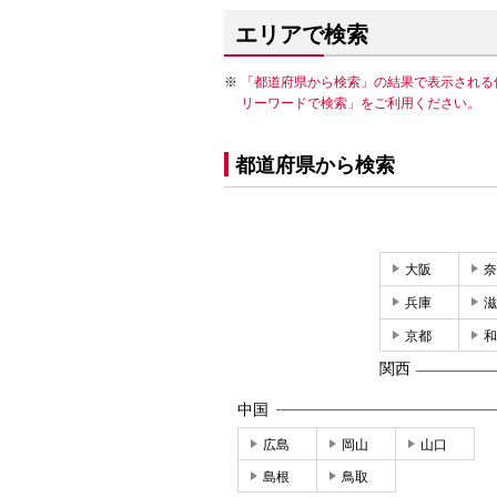
エリアで検索
「都道府県から検索」の結果で表示される
リーワードで検索」をご利用ください。
都道府県から検索
大阪
奈
兵庫
滋
京都
和
関西
中国
広島
岡山
山口
島根
鳥取