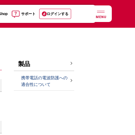
 Shop
サポート
ログインする
MENU
製品
携帯電話の電波防護への
適合性について