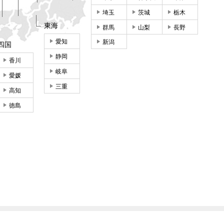
埼玉
茨城
栃木
東海
群馬
山梨
長野
愛知
新潟
四国
静岡
香川
岐阜
愛媛
三重
高知
徳島