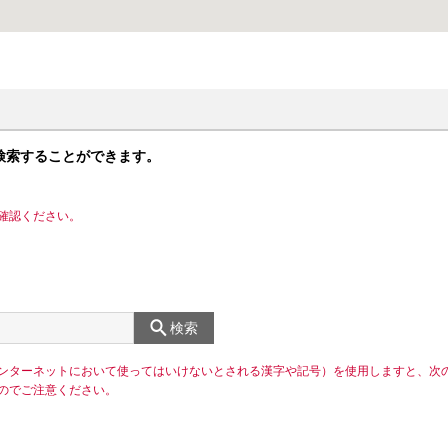
検索することができます。
確認ください。
検索
ンターネットにおいて使ってはいけないとされる漢字や記号）を使用しますと、次
のでご注意ください。