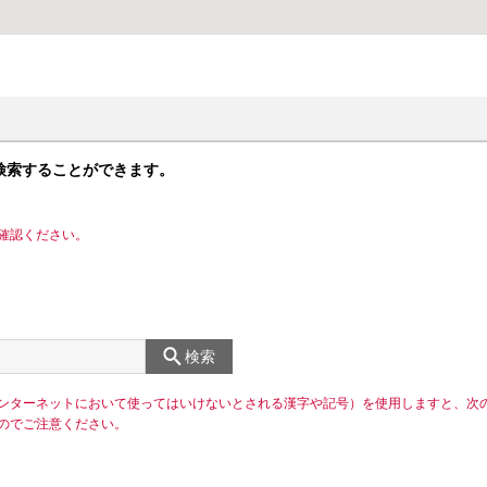
検索することができます。
確認ください。
検索
ンターネットにおいて使ってはいけないとされる漢字や記号）を使用しますと、次
のでご注意ください。