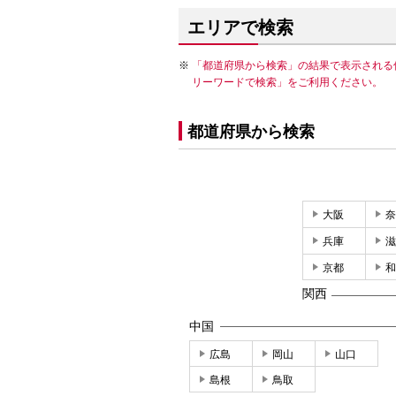
エリアで検索
「都道府県から検索」の結果で表示される
リーワードで検索」をご利用ください。
都道府県から検索
大阪
奈
兵庫
滋
京都
和
関西
中国
広島
岡山
山口
島根
鳥取