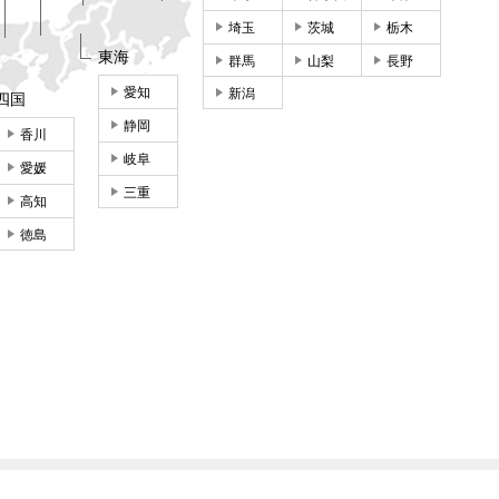
埼玉
茨城
栃木
東海
群馬
山梨
長野
愛知
新潟
四国
静岡
香川
岐阜
愛媛
三重
高知
徳島