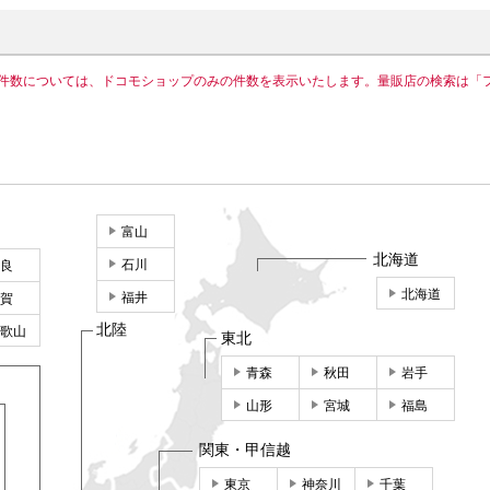
件数については、ドコモショップのみの件数を表示いたします。量販店の検索は「
富山
北海道
石川
良
北海道
福井
賀
北陸
歌山
東北
青森
秋田
岩手
山形
宮城
福島
関東・甲信越
東京
神奈川
千葉