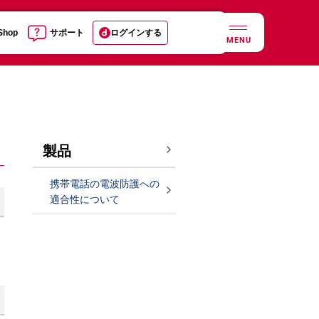
 Shop
サポート
ログインする
MENU
製品
携帯電話の電波防護への
適合性について