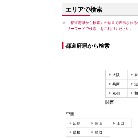
エリアで検索
「都道府県から検索」の結果で表示される
リーワードで検索」をご利用ください。
都道府県から検索
大阪
奈
兵庫
滋
京都
和
関西
中国
広島
岡山
山口
島根
鳥取