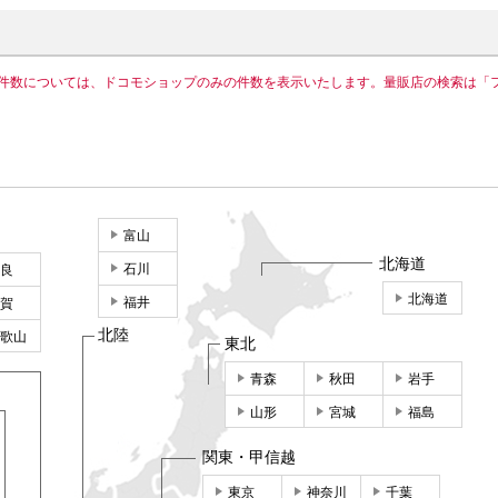
件数については、ドコモショップのみの件数を表示いたします。量販店の検索は「
富山
北海道
石川
良
北海道
福井
賀
北陸
歌山
東北
青森
秋田
岩手
山形
宮城
福島
関東・甲信越
東京
神奈川
千葉