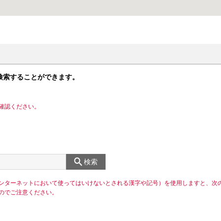
検索することができます。
確認ください。
検索
ンターネットにおいて使ってはいけないとされる漢字や記号）を使用しますと、次
のでご注意ください。