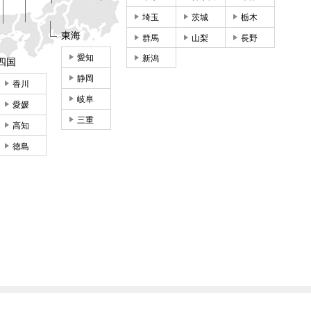
埼玉
茨城
栃木
東海
群馬
山梨
長野
愛知
新潟
四国
静岡
香川
岐阜
愛媛
三重
高知
徳島