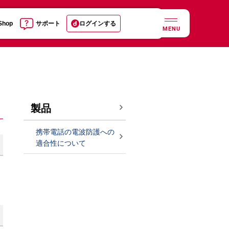
 Shop
サポート
ログインする
MENU
製品
携帯電話の電波防護への
適合性について