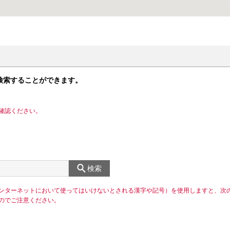
検索することができます。
確認ください。
検索
ンターネットにおいて使ってはいけないとされる漢字や記号）を使用しますと、次
のでご注意ください。