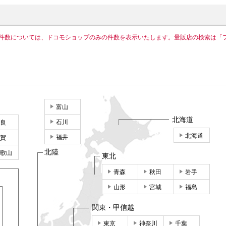
件数については、ドコモショップのみの件数を表示いたします。量販店の検索は「
富山
北海道
石川
良
北海道
福井
賀
北陸
歌山
東北
青森
秋田
岩手
山形
宮城
福島
関東・甲信越
東京
神奈川
千葉