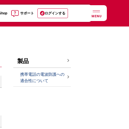
 Shop
サポート
ログインする
MENU
製品
携帯電話の電波防護への
適合性について