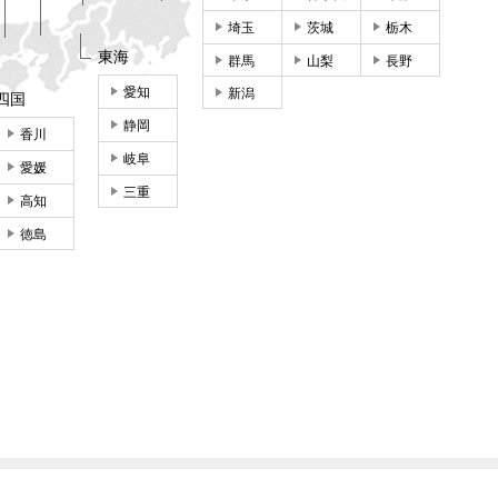
埼玉
茨城
栃木
東海
群馬
山梨
長野
愛知
新潟
四国
静岡
香川
岐阜
愛媛
三重
高知
徳島