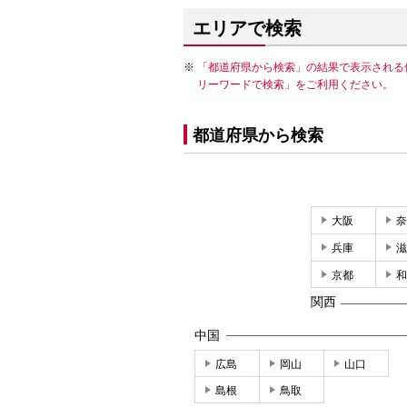
エリアで検索
「都道府県から検索」の結果で表示される
リーワードで検索」をご利用ください。
都道府県から検索
大阪
奈
兵庫
滋
京都
和
関西
中国
広島
岡山
山口
島根
鳥取