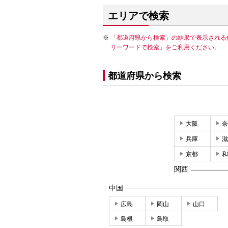
エリアで検索
「都道府県から検索」の結果で表示される
リーワードで検索」をご利用ください。
都道府県から検索
大阪
奈
兵庫
滋
京都
和
関西
中国
広島
岡山
山口
島根
鳥取