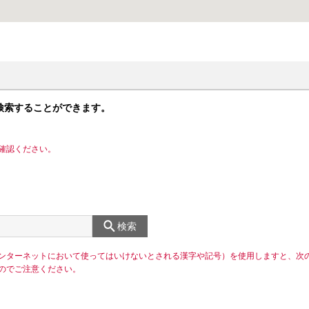
検索することができます。
確認ください。
検索
ンターネットにおいて使ってはいけないとされる漢字や記号）を使用しますと、次
のでご注意ください。