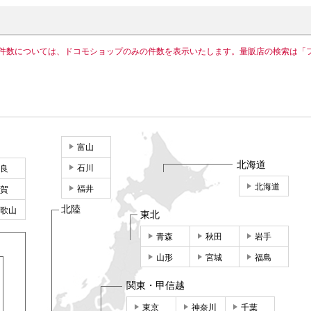
件数については、ドコモショップのみの件数を表示いたします。量販店の検索は「
富山
北海道
石川
良
北海道
福井
賀
北陸
歌山
東北
青森
秋田
岩手
山形
宮城
福島
関東・甲信越
東京
神奈川
千葉