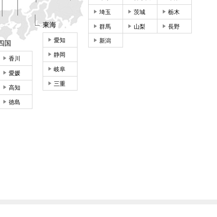
埼玉
茨城
栃木
東海
群馬
山梨
長野
愛知
新潟
四国
静岡
香川
岐阜
愛媛
三重
高知
徳島