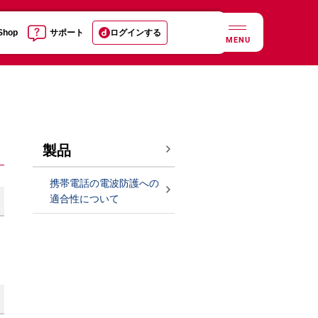
 Shop
サポート
ログインする
MENU
製品
携帯電話の電波防護への
適合性について