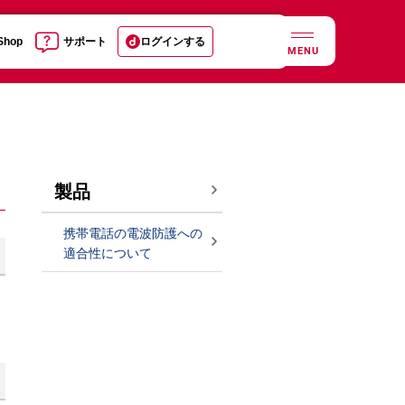
 Shop
サポート
ログインする
MENU
製品
携帯電話の電波防護への
適合性について