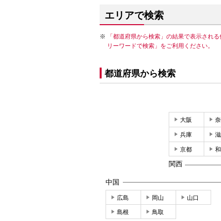
エリアで検索
「都道府県から検索」の結果で表示される
リーワードで検索」をご利用ください。
都道府県から検索
大阪
奈
兵庫
滋
京都
和
関西
中国
広島
岡山
山口
島根
鳥取