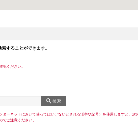
検索することができます。
確認ください。
検索
ンターネットにおいて使ってはいけないとされる漢字や記号）を使用しますと、次
のでご注意ください。