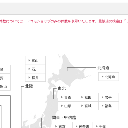
件数については、ドコモショップのみの件数を表示いたします。量販店の検索は「
富山
北海道
石川
良
北海道
福井
賀
北陸
歌山
東北
青森
秋田
岩手
山形
宮城
福島
関東・甲信越
東京
神奈川
千葉