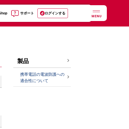
 Shop
サポート
ログインする
MENU
製品
携帯電話の電波防護への
適合性について