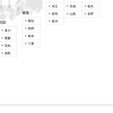
埼玉
茨城
栃木
東海
群馬
山梨
長野
愛知
新潟
四国
静岡
香川
岐阜
愛媛
三重
高知
徳島