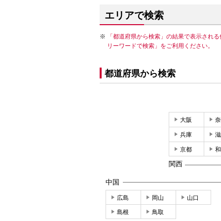
エリアで検索
「都道府県から検索」の結果で表示される
リーワードで検索」をご利用ください。
都道府県から検索
大阪
奈
兵庫
滋
京都
和
関西
中国
広島
岡山
山口
島根
鳥取