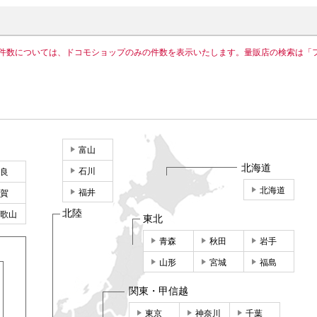
件数については、ドコモショップのみの件数を表示いたします。量販店の検索は「
富山
北海道
石川
良
北海道
福井
賀
北陸
歌山
東北
青森
秋田
岩手
山形
宮城
福島
関東・甲信越
東京
神奈川
千葉