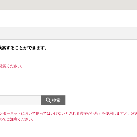
検索することができます。
確認ください。
検索
ンターネットにおいて使ってはいけないとされる漢字や記号）を使用しますと、次
のでご注意ください。