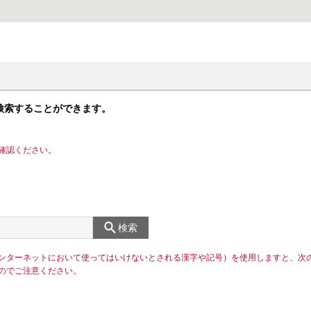
検索することができます。
確認ください。
検索
ンターネットにおいて使ってはいけないとされる漢字や記号）を使用しますと、次
のでご注意ください。