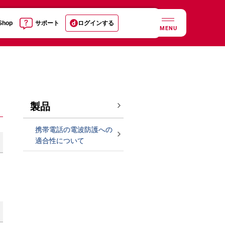
 Shop
サポート
ログインする
MENU
製品
携帯電話の電波防護への
適合性について