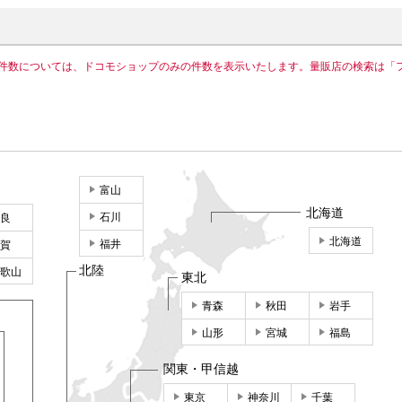
件数については、ドコモショップのみの件数を表示いたします。量販店の検索は「
富山
北海道
石川
良
北海道
福井
賀
北陸
歌山
東北
青森
秋田
岩手
山形
宮城
福島
関東・甲信越
東京
神奈川
千葉