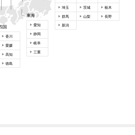
埼玉
茨城
栃木
東海
群馬
山梨
長野
愛知
新潟
四国
静岡
香川
岐阜
愛媛
三重
高知
徳島