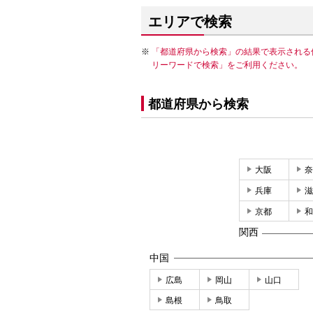
エリアで検索
「都道府県から検索」の結果で表示される
リーワードで検索」をご利用ください。
都道府県から検索
大阪
奈
兵庫
滋
京都
和
関西
中国
広島
岡山
山口
島根
鳥取