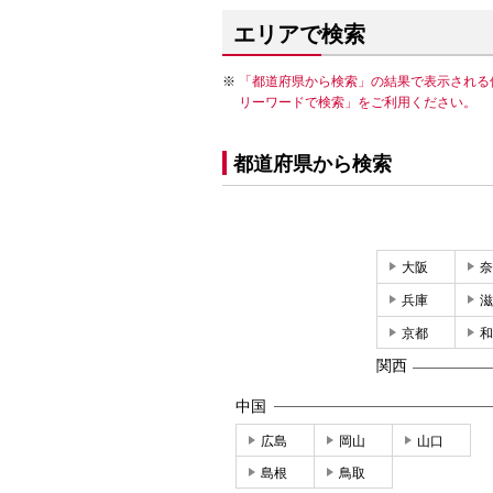
エリアで検索
「都道府県から検索」の結果で表示される
リーワードで検索」をご利用ください。
都道府県から検索
大阪
奈
兵庫
滋
京都
和
関西
中国
広島
岡山
山口
島根
鳥取