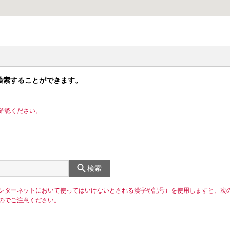
検索することができます。
確認ください。
検索
ンターネットにおいて使ってはいけないとされる漢字や記号）を使用しますと、次
のでご注意ください。