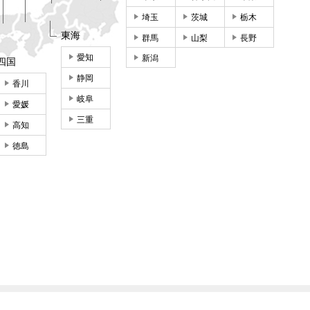
埼玉
茨城
栃木
東海
群馬
山梨
長野
愛知
新潟
四国
静岡
香川
岐阜
愛媛
三重
高知
徳島