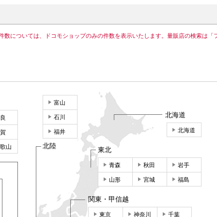
件数については、ドコモショップのみの件数を表示いたします。量販店の検索は「
富山
北海道
石川
良
北海道
福井
賀
北陸
歌山
東北
青森
秋田
岩手
山形
宮城
福島
関東・甲信越
東京
神奈川
千葉