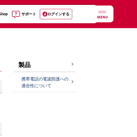
 Shop
サポート
ログインする
MENU
製品
携帯電話の電波防護への
適合性について