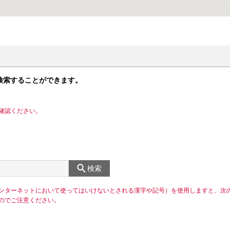
検索することができます。
確認ください。
検索
ンターネットにおいて使ってはいけないとされる漢字や記号）を使用しますと、次
のでご注意ください。