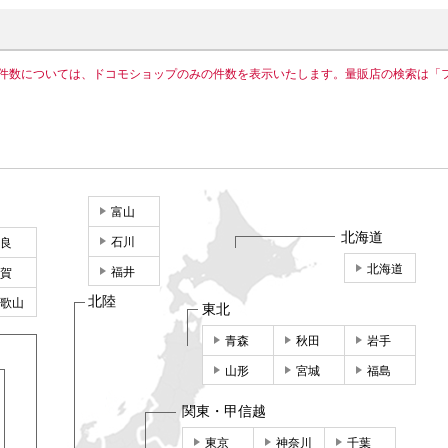
件数については、ドコモショップのみの件数を表示いたします。量販店の検索は「
富山
北海道
石川
良
北海道
福井
賀
北陸
歌山
東北
青森
秋田
岩手
山形
宮城
福島
関東・甲信越
東京
神奈川
千葉