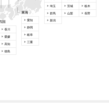
埼玉
茨城
栃木
東海
群馬
山梨
長野
愛知
新潟
四国
静岡
香川
岐阜
愛媛
三重
高知
徳島