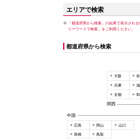
エリアで検索
「都道府県から検索」の結果で表示される
リーワードで検索」をご利用ください。
都道府県から検索
大阪
奈
兵庫
滋
京都
和
関西
中国
広島
岡山
山口
島根
鳥取