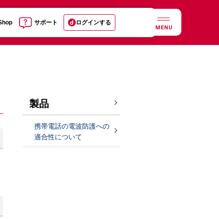
 Shop
サポート
ログインする
MENU
製品
携帯電話の電波防護への
適合性について