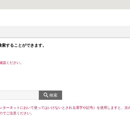
検索することができます。
確認ください。
検索
ンターネットにおいて使ってはいけないとされる漢字や記号）を使用しますと、次
のでご注意ください。