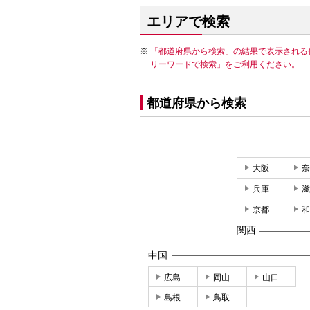
エリアで検索
「都道府県から検索」の結果で表示される
リーワードで検索」をご利用ください。
都道府県から検索
大阪
奈
兵庫
滋
京都
和
関西
中国
広島
岡山
山口
島根
鳥取