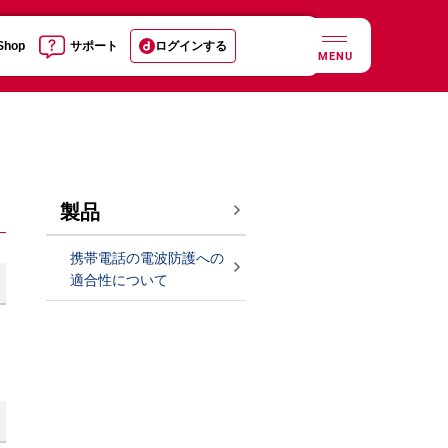
 Shop
サポート
ログインする
MENU
製品
携帯電話の電波防護への
適合性について