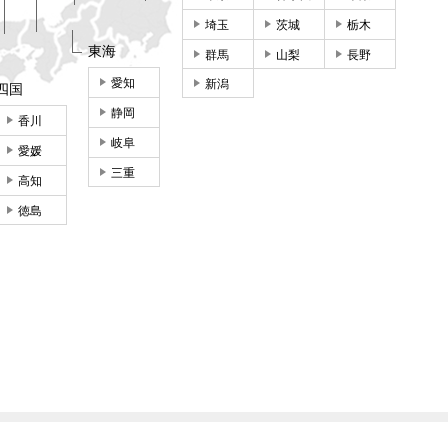
埼玉
茨城
栃木
東海
群馬
山梨
長野
愛知
新潟
四国
静岡
香川
岐阜
愛媛
三重
高知
徳島