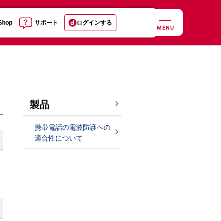
 Shop
サポート
ログインする
MENU
製品
携帯電話の電波防護への
適合性について