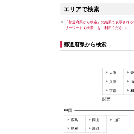
エリアで検索
「都道府県から検索」の結果で表示される
リーワードで検索」をご利用ください。
都道府県から検索
大阪
奈
兵庫
滋
京都
和
関西
中国
広島
岡山
山口
島根
鳥取