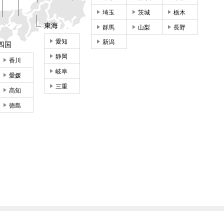
埼玉
茨城
栃木
東海
群馬
山梨
長野
愛知
新潟
四国
静岡
香川
岐阜
愛媛
三重
高知
徳島