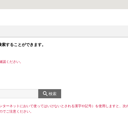
検索することができます。
確認ください。
検索
ンターネットにおいて使ってはいけないとされる漢字や記号）を使用しますと、次
のでご注意ください。