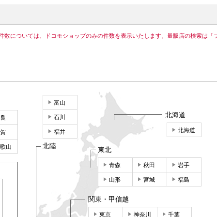
件数については、ドコモショップのみの件数を表示いたします。量販店の検索は「
富山
北海道
石川
良
北海道
福井
賀
北陸
歌山
東北
青森
秋田
岩手
山形
宮城
福島
関東・甲信越
東京
神奈川
千葉