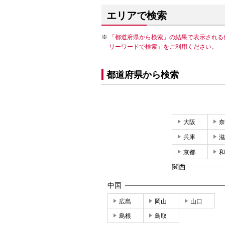
エリアで検索
「都道府県から検索」の結果で表示される
リーワードで検索」をご利用ください。
都道府県から検索
大阪
奈
兵庫
滋
京都
和
関西
中国
広島
岡山
山口
島根
鳥取