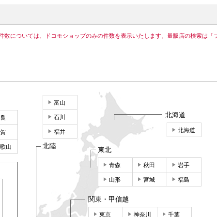
件数については、ドコモショップのみの件数を表示いたします。量販店の検索は「
富山
北海道
石川
良
北海道
福井
賀
北陸
歌山
東北
青森
秋田
岩手
山形
宮城
福島
関東・甲信越
東京
神奈川
千葉