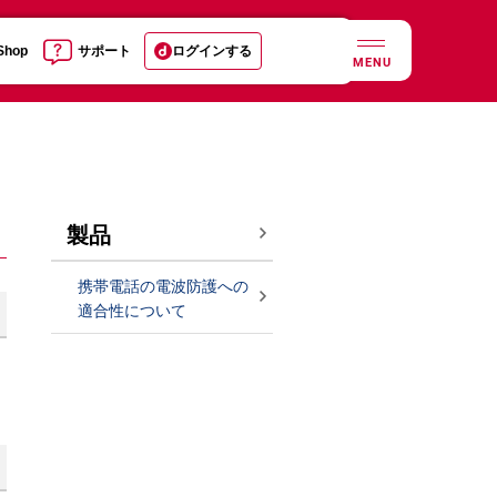
 Shop
サポート
ログインする
MENU
製品
携帯電話の電波防護への
適合性について