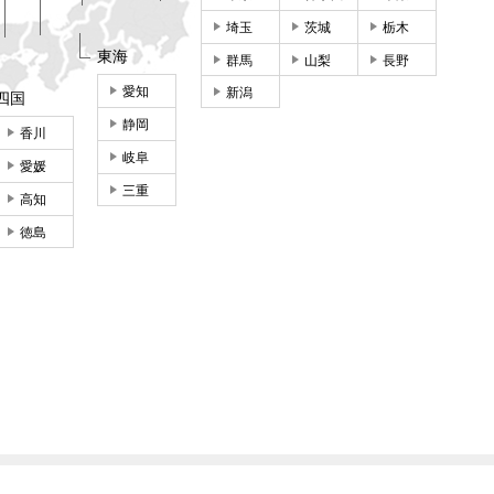
埼玉
茨城
栃木
東海
群馬
山梨
長野
愛知
新潟
四国
静岡
香川
岐阜
愛媛
三重
高知
徳島