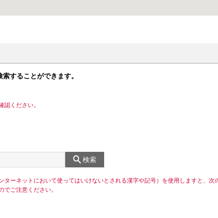
検索することができます。
確認ください。
検索
ンターネットにおいて使ってはいけないとされる漢字や記号）を使用しますと、次
のでご注意ください。