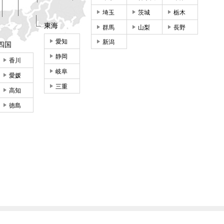
埼玉
茨城
栃木
東海
群馬
山梨
長野
愛知
新潟
四国
静岡
香川
岐阜
愛媛
三重
高知
徳島