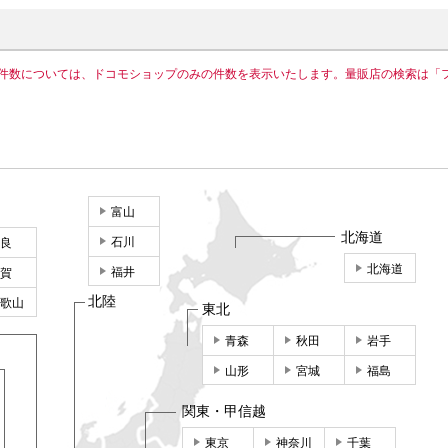
件数については、ドコモショップのみの件数を表示いたします。量販店の検索は「
富山
北海道
石川
良
北海道
福井
賀
北陸
歌山
東北
青森
秋田
岩手
山形
宮城
福島
関東・甲信越
東京
神奈川
千葉