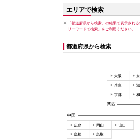
エリアで検索
「都道府県から検索」の結果で表示される
リーワードで検索」をご利用ください。
都道府県から検索
大阪
奈
兵庫
滋
京都
和
関西
中国
広島
岡山
山口
島根
鳥取