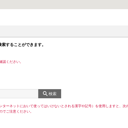
検索することができます。
確認ください。
検索
ンターネットにおいて使ってはいけないとされる漢字や記号）を使用しますと、次
のでご注意ください。