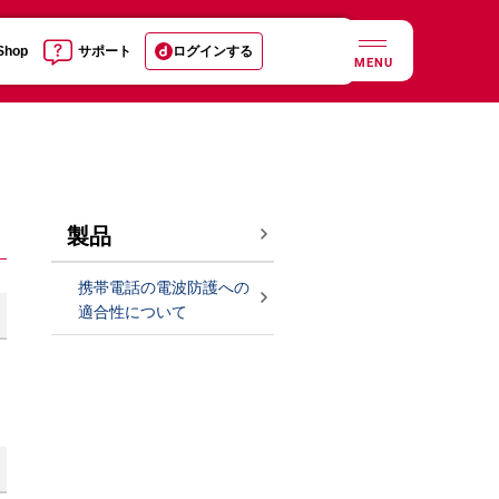
 Shop
サポート
ログインする
MENU
製品
携帯電話の電波防護への
適合性について