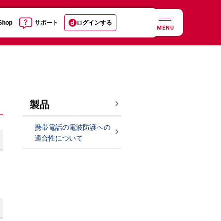
 Shop
サポート
ログインする
MENU
製品
携帯電話の電波防護への
適合性について