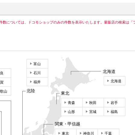
件数については、ドコモショップのみの件数を表示いたします。量販店の検索は「
富山
北海道
石川
良
北海道
福井
賀
北陸
歌山
東北
青森
秋田
岩手
山形
宮城
福島
関東・甲信越
東京
神奈川
千葉