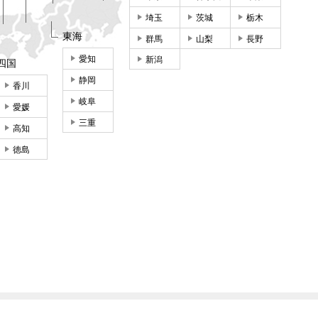
埼玉
茨城
栃木
東海
群馬
山梨
長野
愛知
新潟
四国
静岡
香川
岐阜
愛媛
三重
高知
徳島