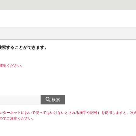
検索することができます。
確認ください。
検索
ンターネットにおいて使ってはいけないとされる漢字や記号）を使用しますと、次
のでご注意ください。