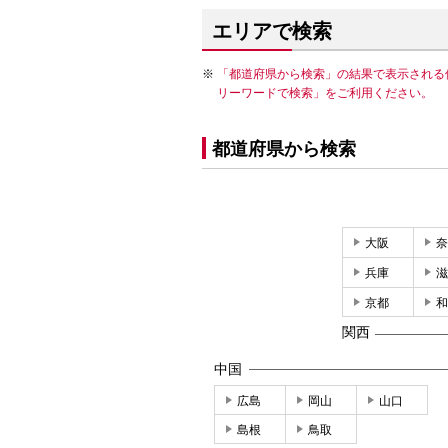
エリアで検索
「都道府県から検索」の結果で表示される
リーワードで検索」をご利用ください。
都道府県から検索
大阪
奈
兵庫
滋
京都
和
関西
中国
広島
岡山
山口
島根
鳥取