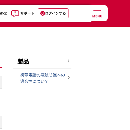
 Shop
サポート
ログインする
MENU
製品
携帯電話の電波防護への
適合性について