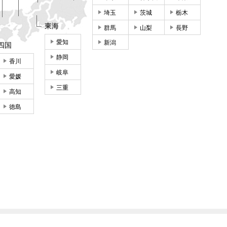
埼玉
茨城
栃木
東海
群馬
山梨
長野
愛知
新潟
四国
静岡
香川
岐阜
愛媛
三重
高知
徳島