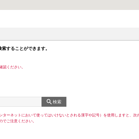
検索することができます。
確認ください。
検索
ンターネットにおいて使ってはいけないとされる漢字や記号）を使用しますと、次
のでご注意ください。