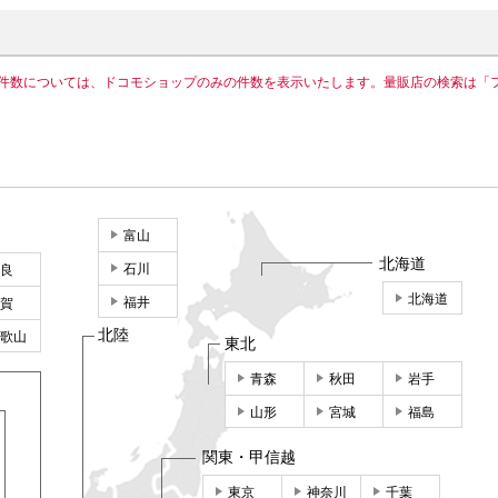
件数については、ドコモショップのみの件数を表示いたします。量販店の検索は「
富山
北海道
石川
良
北海道
福井
賀
北陸
歌山
東北
青森
秋田
岩手
山形
宮城
福島
関東・甲信越
東京
神奈川
千葉