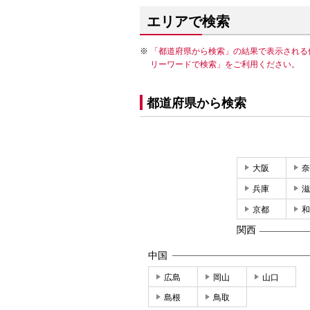
エリアで検索
「都道府県から検索」の結果で表示される
リーワードで検索」をご利用ください。
都道府県から検索
大阪
奈
兵庫
滋
京都
和
関西
中国
広島
岡山
山口
島根
鳥取