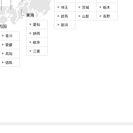
埼玉
茨城
栃木
東海
群馬
山梨
長野
愛知
新潟
四国
静岡
香川
岐阜
愛媛
三重
高知
徳島