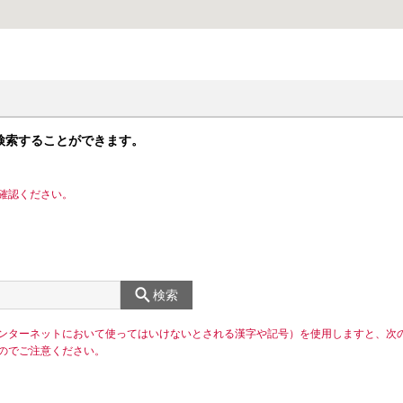
検索することができます。
確認ください。
検索
ンターネットにおいて使ってはいけないとされる漢字や記号）を使用しますと、次
のでご注意ください。