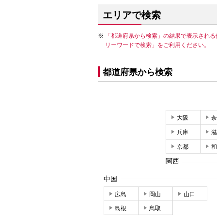
エリアで検索
「都道府県から検索」の結果で表示される
リーワードで検索」をご利用ください。
都道府県から検索
大阪
奈
兵庫
滋
京都
和
関西
中国
広島
岡山
山口
島根
鳥取