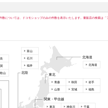
件数については、ドコモショップのみの件数を表示いたします。量販店の検索は「
富山
北海道
石川
良
北海道
福井
賀
北陸
歌山
東北
青森
秋田
岩手
山形
宮城
福島
関東・甲信越
東京
神奈川
千葉