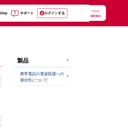
 Shop
サポート
ログインする
MENU
製品
携帯電話の電波防護への
適合性について