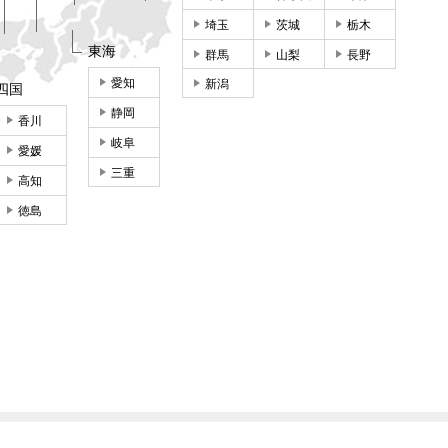
埼玉
茨城
栃木
東海
群馬
山梨
長野
愛知
新潟
四国
静岡
香川
岐阜
愛媛
三重
高知
徳島