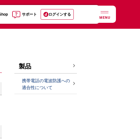
 Shop
サポート
ログインする
MENU
製品
携帯電話の電波防護への
適合性について