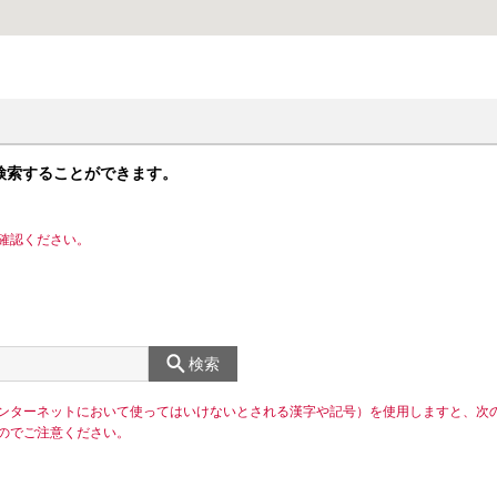
検索することができます。
確認ください。
検索
ンターネットにおいて使ってはいけないとされる漢字や記号）を使用しますと、次
のでご注意ください。