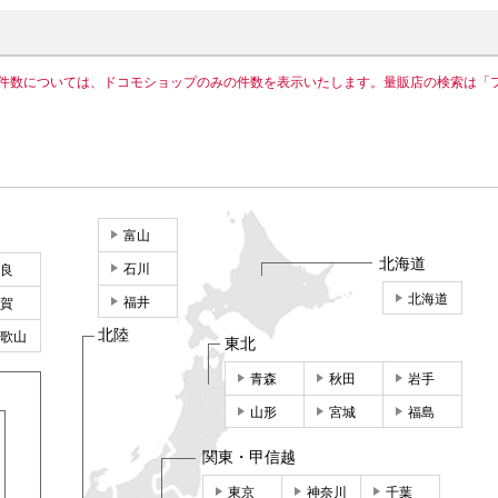
件数については、ドコモショップのみの件数を表示いたします。量販店の検索は「
富山
北海道
石川
良
北海道
福井
賀
北陸
歌山
東北
青森
秋田
岩手
山形
宮城
福島
関東・甲信越
東京
神奈川
千葉