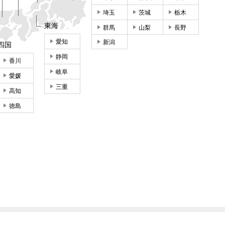
埼玉
茨城
栃木
東海
群馬
山梨
長野
愛知
新潟
四国
静岡
香川
岐阜
愛媛
三重
高知
徳島