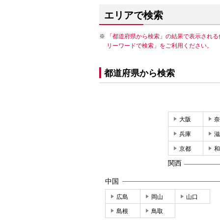
エリアで検索
「都道府県から検索」の結果で表示される
リーワードで検索」をご利用ください。
都道府県から検索
大阪
奈
兵庫
滋
京都
和
関西
中国
広島
岡山
山口
島根
鳥取