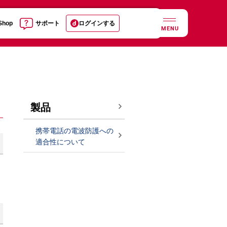
 Shop
サポート
ログインする
MENU
製品
携帯電話の電波防護への
適合性について