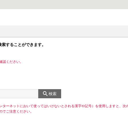
検索することができます。
確認ください。
検索
ンターネットにおいて使ってはいけないとされる漢字や記号）を使用しますと、次
のでご注意ください。