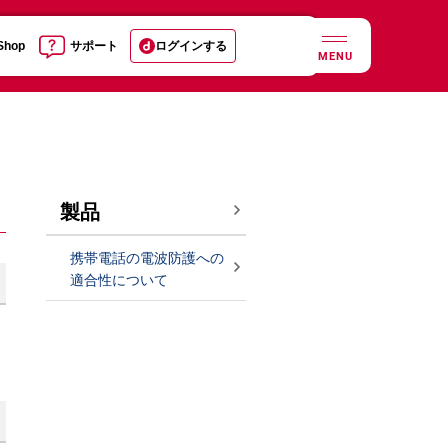
 Shop
サポート
ログインする
MENU
製品
携帯電話の電波防護への
適合性について