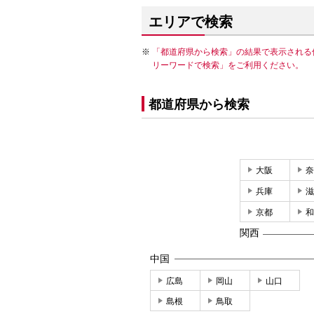
エリアで検索
「都道府県から検索」の結果で表示される
リーワードで検索」をご利用ください。
都道府県から検索
大阪
奈
兵庫
滋
京都
和
関西
中国
広島
岡山
山口
島根
鳥取