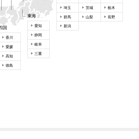
埼玉
茨城
栃木
東海
群馬
山梨
長野
愛知
新潟
四国
静岡
香川
岐阜
愛媛
三重
高知
徳島