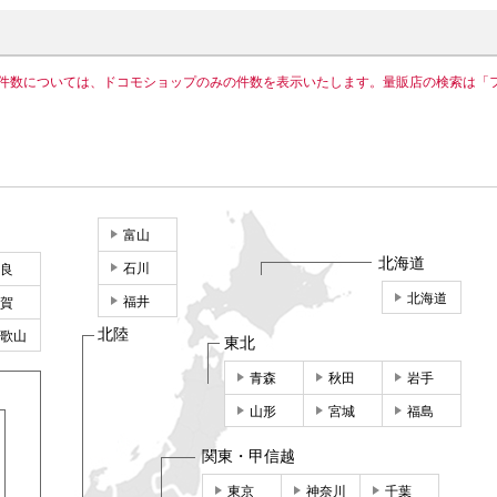
件数については、ドコモショップのみの件数を表示いたします。量販店の検索は「
富山
北海道
石川
良
北海道
福井
賀
北陸
歌山
東北
青森
秋田
岩手
山形
宮城
福島
関東・甲信越
東京
神奈川
千葉