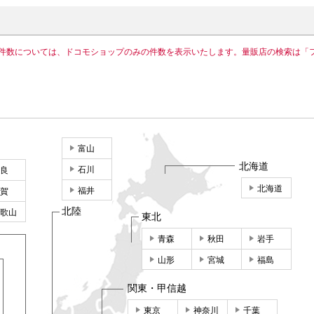
件数については、ドコモショップのみの件数を表示いたします。量販店の検索は「
富山
北海道
石川
良
北海道
福井
賀
北陸
歌山
東北
青森
秋田
岩手
山形
宮城
福島
関東・甲信越
東京
神奈川
千葉