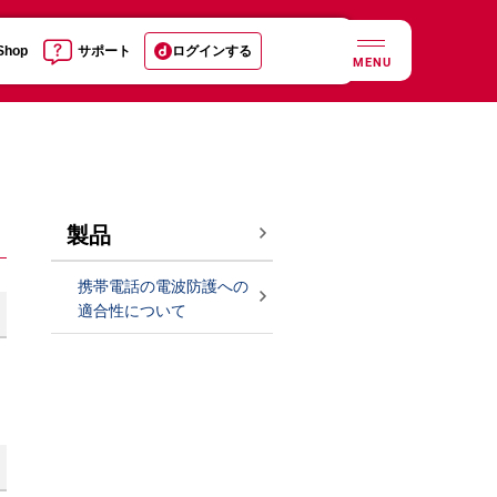
 Shop
サポート
ログインする
MENU
製品
携帯電話の電波防護への
適合性について