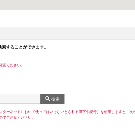
検索することができます。
確認ください。
検索
ンターネットにおいて使ってはいけないとされる漢字や記号）を使用しますと、次
のでご注意ください。