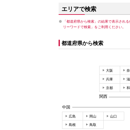
エリアで検索
「都道府県から検索」の結果で表示される
リーワードで検索」をご利用ください。
都道府県から検索
大阪
奈
兵庫
滋
京都
和
関西
中国
広島
岡山
山口
島根
鳥取