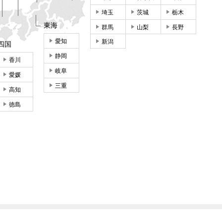
埼玉
茨城
栃木
東海
群馬
山梨
長野
愛知
新潟
四国
静岡
香川
岐阜
愛媛
三重
高知
徳島