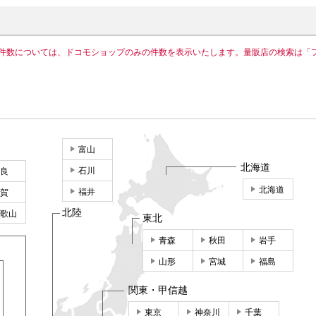
件数については、ドコモショップのみの件数を表示いたします。量販店の検索は「
富山
北海道
石川
良
北海道
福井
賀
北陸
歌山
東北
青森
秋田
岩手
山形
宮城
福島
関東・甲信越
東京
神奈川
千葉