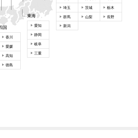
埼玉
茨城
栃木
東海
群馬
山梨
長野
愛知
新潟
四国
静岡
香川
岐阜
愛媛
三重
高知
徳島