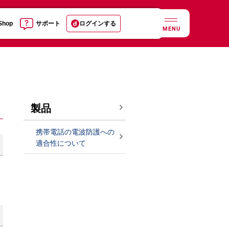
 Shop
サポート
ログインする
MENU
製品
携帯電話の電波防護への
適合性について