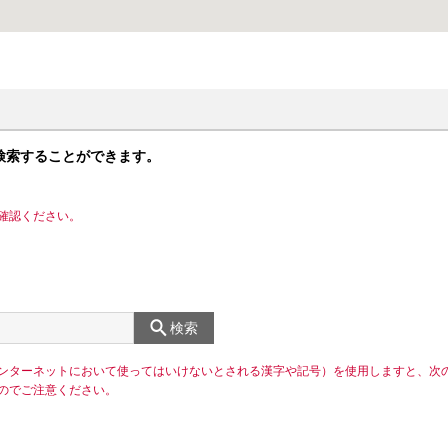
検索することができます。
確認ください。
検索
ンターネットにおいて使ってはいけないとされる漢字や記号）を使用しますと、次
のでご注意ください。