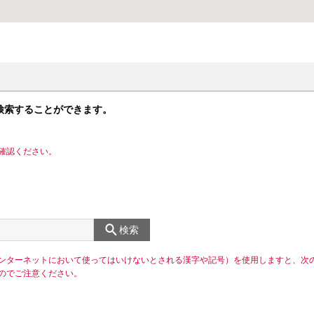
検索することができます。
確認ください。
検索
ンターネットにおいて使ってはいけないとされる漢字や記号）を使用しますと、次
のでご注意ください。