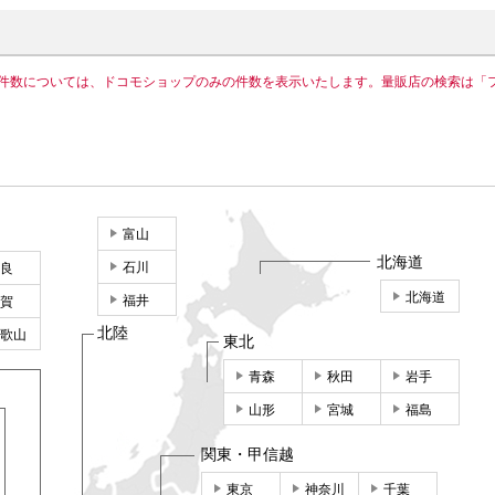
件数については、ドコモショップのみの件数を表示いたします。量販店の検索は「
富山
北海道
石川
良
北海道
福井
賀
北陸
歌山
東北
青森
秋田
岩手
山形
宮城
福島
関東・甲信越
東京
神奈川
千葉