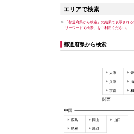
エリアで検索
「都道府県から検索」の結果で表示される
リーワードで検索」をご利用ください。
都道府県から検索
大阪
奈
兵庫
滋
京都
和
関西
中国
広島
岡山
山口
島根
鳥取