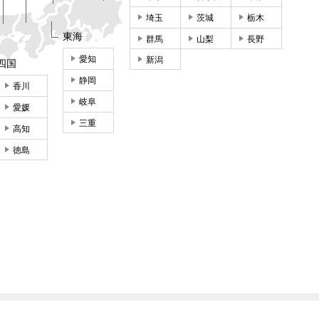
埼玉
茨城
栃木
東海
群馬
山梨
長野
愛知
新潟
四国
静岡
香川
岐阜
愛媛
三重
高知
徳島