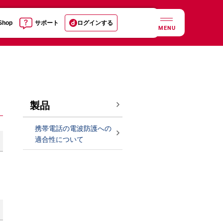
 Shop
サポート
ログインする
MENU
製品
携帯電話の電波防護への
適合性について