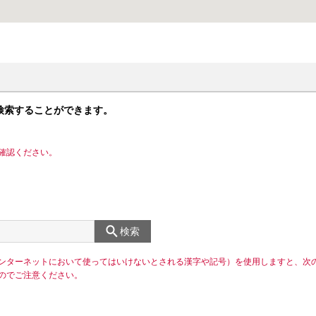
検索することができます。
確認ください。
検索
ンターネットにおいて使ってはいけないとされる漢字や記号）を使用しますと、次
のでご注意ください。