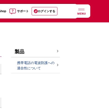
 Shop
サポート
ログインする
MENU
製品
携帯電話の電波防護への
適合性について