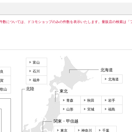
件数については、ドコモショップのみの件数を表示いたします。量販店の検索は「
富山
北海道
石川
良
北海道
福井
賀
北陸
歌山
東北
青森
秋田
岩手
山形
宮城
福島
関東・甲信越
東京
神奈川
千葉