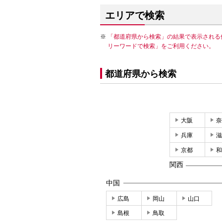
エリアで検索
「都道府県から検索」の結果で表示される
リーワードで検索」をご利用ください。
都道府県から検索
大阪
奈
兵庫
滋
京都
和
関西
中国
広島
岡山
山口
島根
鳥取