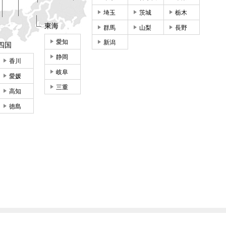
埼玉
茨城
栃木
東海
群馬
山梨
長野
愛知
新潟
四国
静岡
香川
岐阜
愛媛
三重
高知
徳島