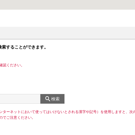
検索することができます。
確認ください。
検索
ンターネットにおいて使ってはいけないとされる漢字や記号）を使用しますと、次
のでご注意ください。