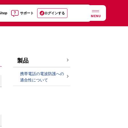
 Shop
サポート
ログインする
MENU
製品
携帯電話の電波防護への
適合性について