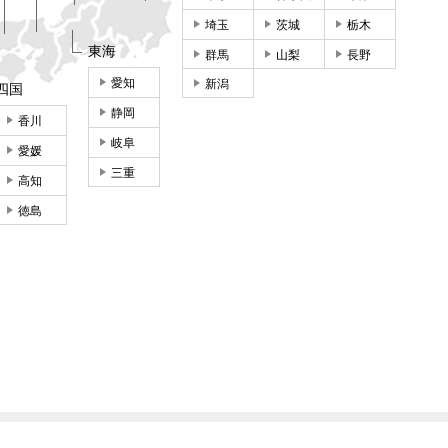
埼玉
茨城
栃木
東海
群馬
山梨
長野
愛知
新潟
四国
静岡
香川
岐阜
愛媛
三重
高知
徳島