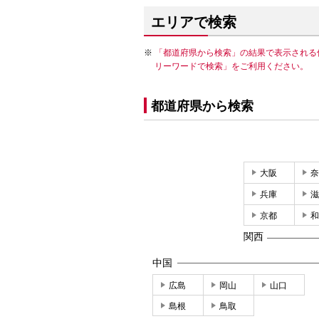
エリアで検索
「都道府県から検索」の結果で表示される
リーワードで検索」をご利用ください。
都道府県から検索
大阪
奈
兵庫
滋
京都
和
関西
中国
広島
岡山
山口
島根
鳥取