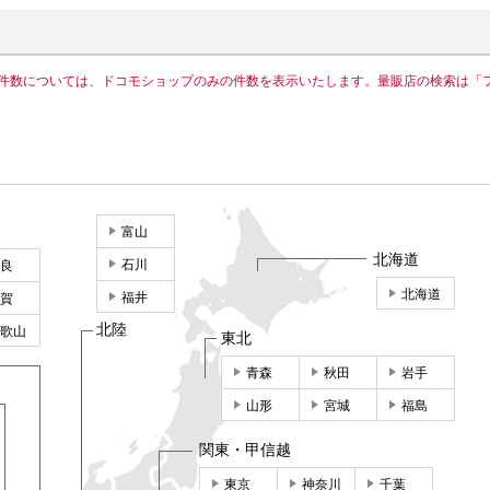
件数については、ドコモショップのみの件数を表示いたします。量販店の検索は「
富山
北海道
石川
良
北海道
福井
賀
北陸
歌山
東北
青森
秋田
岩手
山形
宮城
福島
関東・甲信越
東京
神奈川
千葉