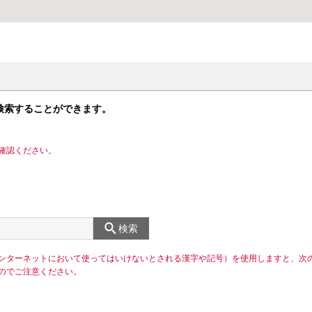
検索することができます。
確認ください。
検索
ンターネットにおいて使ってはいけないとされる漢字や記号）を使用しますと、次
のでご注意ください。