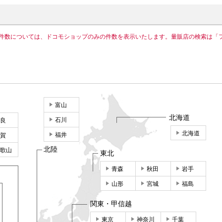
件数については、ドコモショップのみの件数を表示いたします。量販店の検索は「
富山
北海道
石川
良
北海道
福井
賀
北陸
歌山
東北
青森
秋田
岩手
山形
宮城
福島
関東・甲信越
東京
神奈川
千葉