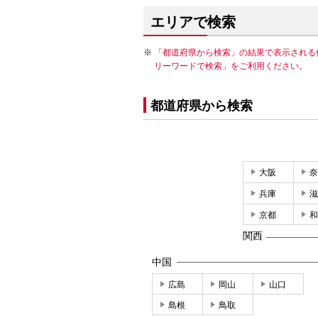
エリアで検索
「都道府県から検索」の結果で表示される
リーワードで検索」をご利用ください。
都道府県から検索
大阪
奈
兵庫
滋
京都
和
関西
中国
広島
岡山
山口
島根
鳥取