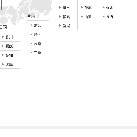
埼玉
茨城
栃木
東海
群馬
山梨
長野
愛知
新潟
四国
静岡
香川
岐阜
愛媛
三重
高知
徳島