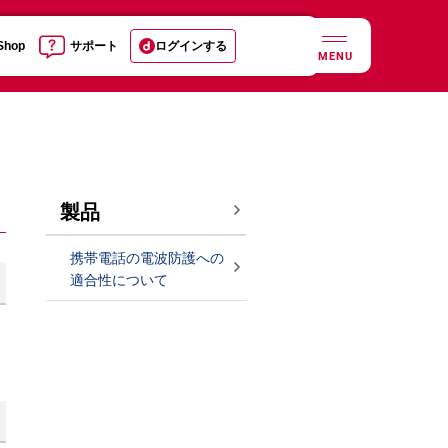
 Shop
サポート
ログインする
MENU
製品
携帯電話の電波防護への
適合性について