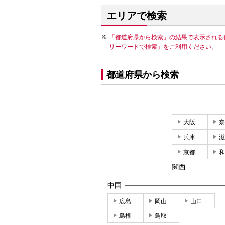
エリアで検索
「都道府県から検索」の結果で表示される
リーワードで検索」をご利用ください。
都道府県から検索
大阪
奈
兵庫
滋
京都
和
関西
中国
広島
岡山
山口
島根
鳥取