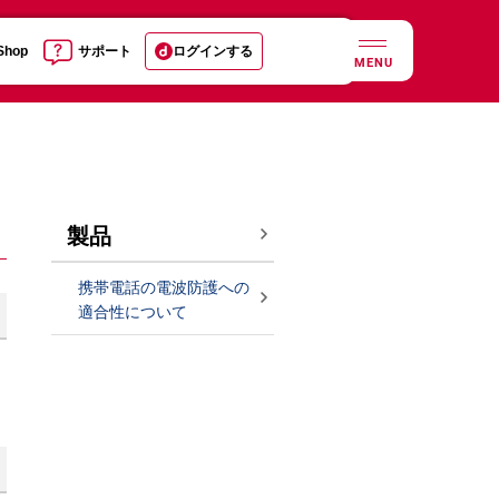
 Shop
サポート
ログインする
MENU
製品
携帯電話の電波防護への
適合性について