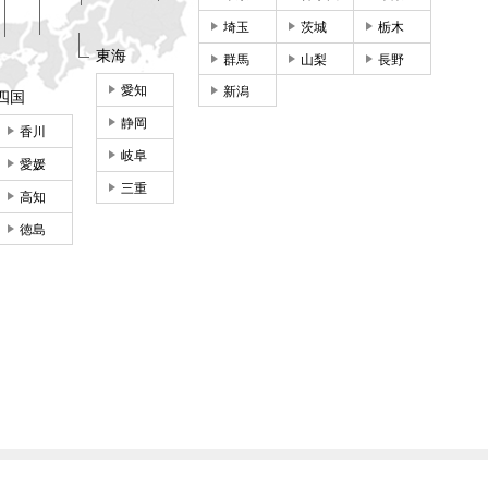
埼玉
茨城
栃木
東海
群馬
山梨
長野
愛知
新潟
四国
静岡
香川
岐阜
愛媛
三重
高知
徳島