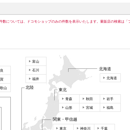
件数については、ドコモショップのみの件数を表示いたします。量販店の検索は「
富山
北海道
石川
良
北海道
福井
賀
北陸
歌山
東北
青森
秋田
岩手
山形
宮城
福島
関東・甲信越
東京
神奈川
千葉