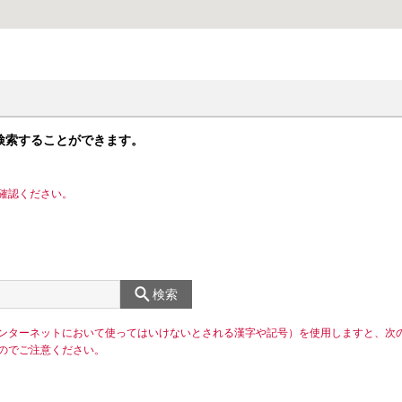
検索することができます。
確認ください。
検索
ンターネットにおいて使ってはいけないとされる漢字や記号）を使用しますと、次
のでご注意ください。