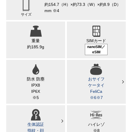
約154.7（H）×約73.3（W）×約8.9（D）
mm ※4
サイズ
重量
SIMカード
約185.9g
nanoSIM／
eSIM
防水 防塵
おサイフ
IPX8
ケータイ
IP6X
FeliCa
※5
※6※7
生体認証
ハイレゾ
指紋・顔
※8