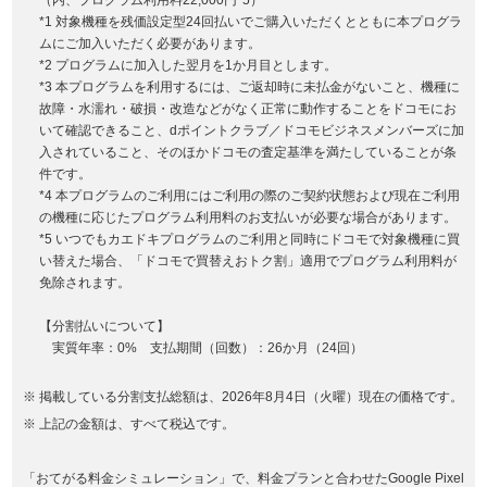
（内、プログラム利用料22,000円*5）
*1 対象機種を残価設定型24回払いでご購入いただくとともに本プログラ
ムにご加入いただく必要があります。
*2 プログラムに加入した翌月を1か月目とします。
*3 本プログラムを利用するには、ご返却時に未払金がないこと、機種に
故障・水濡れ・破損・改造などがなく正常に動作することをドコモにお
いて確認できること、dポイントクラブ／ドコモビジネスメンバーズに加
入されていること、そのほかドコモの査定基準を満たしていることが条
件です。
*4 本プログラムのご利用にはご利用の際のご契約状態および現在ご利用
の機種に応じたプログラム利用料のお支払いが必要な場合があります。
*5 いつでもカエドキプログラムのご利用と同時にドコモで対象機種に買
い替えた場合、「ドコモで買替えおトク割」適用でプログラム利用料が
免除されます。
【分割払いについて】
実質年率：0% 支払期間（回数）：26か月（24回）
掲載している分割支払総額は、2026年8月4日（火曜）現在の価格です。
上記の金額は、すべて税込です。
「おてがる料金シミュレーション」で、料金プランと合わせたGoogle Pixel