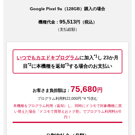
Google Pixel 9a（128GB）購入の場合
95,513
機種代金：
円（税込）
（支払総額）
*1
いつでもカエドキプログラム
に加入
し
23か月
*2
*3
目
に本機種を返却
する場合のお支払い
75,680
円
お客さま負担額は：
プログラム利用料22,000円 *4 *5含む
本機種をプログラム利用（返却）し、同時にドコモで対象機種に買
い替えた場合
「ドコモで買替えおトク割」でプログラム利用料が0
円！