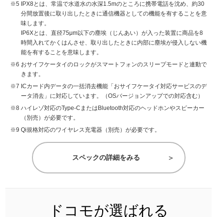
IPX8とは、常温で水道水の水深1.5mのところに携帯電話を沈め、約30
分間放置後に取り出したときに通信機器としての機能を有することを意
味します。
IP6Xとは、直径75μm以下の塵埃（じんあい）が入った装置に商品を8
時間入れてかくはんさせ、取り出したときに内部に塵埃が侵入しない機
能を有することを意味します。
おサイフケータイのロックがスマートフォンのスリープモードと連動で
きます。
ICカード内データの一括消去機能「おサイフケータイ対応サービスのデ
ータ消去」に対応しています。（OSバージョンアップでの対応含む）
ハイレゾ対応のType-CまたはBluetooth対応のヘッドホンやスピーカー
（別売）が必要です。
Qi規格対応のワイヤレス充電器（別売）が必要です。
スペックの詳細をみる
ドコモが選ばれる