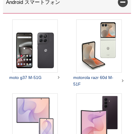
Android スマートフォン

moto g37 M-51G
motorola razr 60d M-

51F