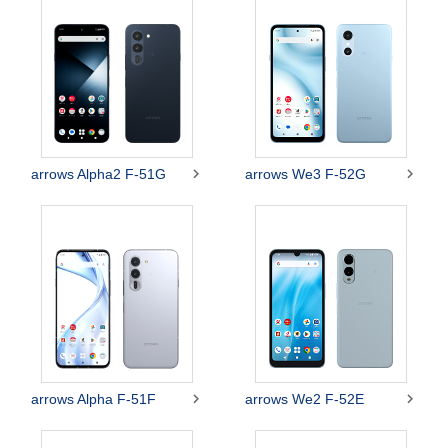


arrows Alpha2 F-51G
arrows We3 F-52G


arrows Alpha F-51F
arrows We2 F-52E