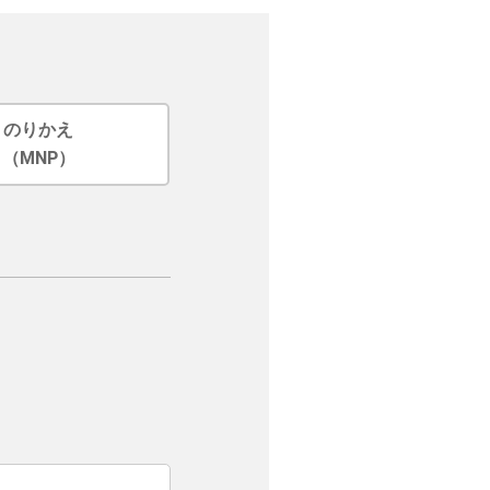
のりかえ
（MNP）