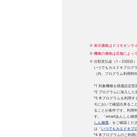
表示価格はドコモオンラ
機種の価格は店舗によっ
分割支払金（1～23回目
いつでもカエドキプログラム
（内、プログラム利用料0
*1 対象機種を残価設定
*2 プログラムに加入し
*3 本プログラムを利用
モにおいて確認出来るこ
ることが条件です。利用申
す。 「smartあんし
しん補償
」をご確認くだ
は「
いつでもカエドキプ
*4 本プログラムのご利