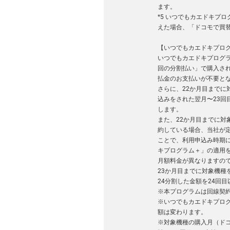
ます。
*5 いつでもカエドキプ
えた場合、「ドコモで買
【いつでもカエドキプログ
いつでもカエドキプログ
回の分割払い」で購入さ
払金のお支払いが不要と
さらに、22か月目まで
込みをされた翌月〜23回
します。
また、22か月目までに対
約している場合、当社が
ことで、利用申込み時期に
キプログラム＋」の適用を
月額料金が異なりますの
23か月目までに対象機種
24分割した金額を24回
※本プログラムは回線契
※いつでもカエドキプロ
額は変わります。
※対象機種の購入月（ド