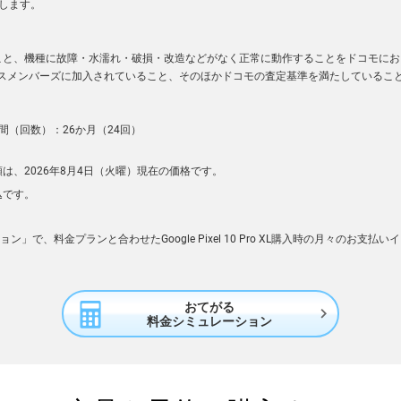
します。
こと、機種に故障・水濡れ・破損・改造などがなく正常に動作することをドコモにお
ネスメンバーズに加入されていること、そのほかドコモの査定基準を満たしているこ
間（回数）：26か月（24回）
は、2026年8月4日（火曜）現在の価格です。
込です。
」で、料金プランと合わせたGoogle Pixel 10 Pro XL購入時の月々のお支
おてがる

料金シミュレーション