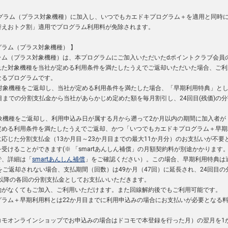
ログラム（プラス対象機種）に加入し、いつでもカエドキプログラム＋を適用と同時
替えおトク割」適用でプログラム利用料が免除されます。
ラム（プラス対象機種） 】
ラム（プラス対象機種）は、本プログラムにご加入いただいたdポイントクラブ会員の
れた対象機種を当社が定める利用条件を満たしたうえでご返却いただいた場合、ご利
なるプログラムです。
に対象機種をご返却し、当社が定める利用条件を満たした場合、「早期利用特典」と
目までの分割支払金から当社があらかじめ定めた額を毎月割引し、24回目(残価)の
象機種をご返却し、利用申込み日が属する月から遡って2か月以内の期間に加入者が「
定める利用条件を満たしたうえでご返却、かつ「いつでもカエドキプログラム＋早期
応じた分割支払金（13か月目～23か月目までの最大11か月分）のお支払いが不要
受けることができます(※ 「smartあんしん補償」の月額契約料が別途かかります
で、詳細は「
smartあんしん補償
」をご確認ください）。この場合、早期利用特典は
をご返却されない場合、支払期間（回数）は49か月（47回）に延長され、24回目
目以降の各回の分割支払金としてお支払いいただきます。
約がなくてもご加入、ご利用いただけます。また回線解約後でもご利用可能です。
グラム＋早期利用料とは22か月目までに利用申込みの場合にお支払いが必要となる
コモオンラインショップでお申込みの場合はドコモで本登録を行った月）の翌月を1