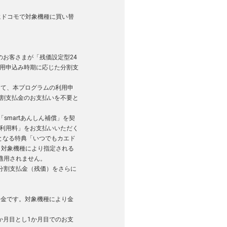
にドコモで対象機種に買い替
お客さまが「残価設定型24
用申込み時期に応じた分割支
して、本プログラムの利用申
分割支払金のお支払いを不要と
smartあんしん補償」を契
利用料」をお支払いいただく
となる特典「いつでもカエド
。対象機種により指定される
適用されません。
の分割支払金（残価）をさらに
料金です。対象機種により金
か月目とし1か月目でのお支