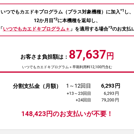
*1
いつでもカエドキプログラム（プラス対象機種）に加入
し、
*2
12か月目
に本機種を返却し、
*3
「
いつでもカエドキプログラム＋
」を適用する場合
のお支払
87,637
円
お客さま負担額は：
いつでもカエドキプログラム＋早期利用料12,100円含む
1～12回目
6,293
円
分割支払金（月額）
+13～23回目
6,293
円
+24回目
79,200
円
148,423
円の
お支払いが不要！