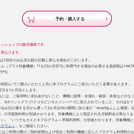

予約・購入する
インショップの販売価格です。
て異なります。
）は1回目のみお支払額が記載と異なる場合がございます。
（プラス対象機種）*1を23か月目*2に利用*3する場合のお客さま負担額は144,7
円*5）
型24回払いでご購入いただくと共に本プログラムにご加入いただく必要があります。
た翌月を1か月目とします。
するには、ご返却時に未払金がないこと、機種に故障・水濡れ・破損・改造などがな
と、dポイントクラブ/ドコモビジネスメンバーズに加入されていること、そのほか
込み日が属する月から遡って2か月以内の期間に加入者が「smartあんしん補償」
ん補償」の月額契約料が別途かかります。対象機種により指定される月額料金が異なり
さい。「いつでもカエドキプログラム＋早期利用料」が別途かかります。対象機種に
ログラム＋
」をご確認ください。
用にはご利用の際のご契約状態および現在ご利用の機種に応じたプログラム利用料の