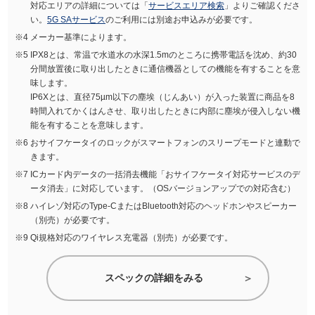
対応エリアの詳細については「
サービスエリア検索
」よりご確認くださ
い。
5G SAサービス
のご利用には別途お申込みが必要です。
メーカー基準によります。
IPX8とは、常温で水道水の水深1.5mのところに携帯電話を沈め、約30
分間放置後に取り出したときに通信機器としての機能を有することを意
味します。
IP6Xとは、直径75µm以下の塵埃（じんあい）が入った装置に商品を8
時間入れてかくはんさせ、取り出したときに内部に塵埃が侵入しない機
能を有することを意味します。
おサイフケータイのロックがスマートフォンのスリープモードと連動で
きます。
ICカード内データの一括消去機能「おサイフケータイ対応サービスのデ
ータ消去」に対応しています。（OSバージョンアップでの対応含む）
ハイレゾ対応のType-CまたはBluetooth対応のヘッドホンやスピーカー
（別売）が必要です。
Qi規格対応のワイヤレス充電器（別売）が必要です。
スペックの詳細をみる