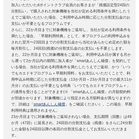
加入いただいたdポイントクラブ会員のお客さまが「残価設定型24回の
分割払い」で購入された対象機種を当社が定める利用条件を満たしたう
えでご返却いただいた場合、ご利用申込み時期に応じた分割支払金のお
支払いが不要となるプログラムです。
さらに、22か月目までに対象機種をご返却し、当社が定める利用条件を
満たした場合、「早期利用特典」として、本プログラムの利用申込みを
された翌月〜23回目までの分割支払金から当社があらかじめ定めた額を
毎月割引し、24回目(残価)の分割支払金のお支払いを不要とします。
また、22か月目までに対象機種をご返却し、利用申込み日が属する月か
ら遡って2か月以内の期間に加入者が「smartあんしん補償」を契約して
いる場合、当社が定める利用条件を満たしたうえでご返却、かつ「いつ
でもカエドキプログラム＋早期利用料」をお支払いいただくことで、利
用申込み時期に応じた分割支払金（13か月目～23か月目までの最大11か
月分）のお支払いが不要となる特典「いつでもカエドキプログラム＋」
の適用を受けることができます(※ 「smartあんしん補償」の月額契約料
が別途かかります。対象機種により指定される月額料金が異なりますの
で、詳細は「
smartあんしん補償
」をご確認ください）。この場合、早期
利用特典は適用されません。
23か月目までに対象機種をご返却されない場合、支払期間（回数）は49
か月（47回）に延長され、24回目の分割支払金（残価）をさらに24分割
した金額を24回目以降の各回の分割支払金としてお支払いいただきま
す。