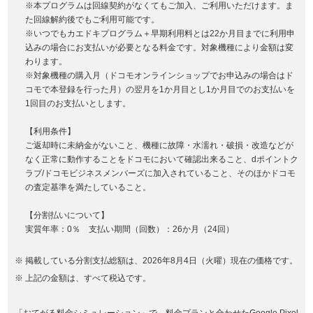
※本プログラムは回線契約がなくてもご加入、ご利用いただけます。ま
た回線解約後でもご利用可能です。
※いつでもカエドキプログラム＋早期利用料とは22か月目までに利用申
込みの場合にお支払いが必要となる料金です。対象機種により金額は変
わります。
※対象機種の購入月（ドコモオンラインショップでお申込みの場合はド
コモで本登録を行った月）の翌月を1か月目とし1か月目でのお支払いを
1回目のお支払いとします。
【利用条件】
ご返却時に未納金がないこと、機種に故障・水濡れ・破損・改造などが
なく正常に動作することをドコモにおいて確認出来ること、dポイントク
ラブ/ドコモビジネスメンバーズに加入されていること、そのほかドコモ
の査定基準を満たしていること。
【分割払いについて】
実質年率：0％ 支払い期間（回数）：26か月（24回）
掲載している分割支払総額は、2026年8月4日（火曜）現在の価格です。
上記の金額は、すべて税込です。