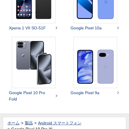


Xperia 1 VII SO-51F
Google Pixel 10a

Google Pixel 10 Pro
Google Pixel 9a

Fold
ホーム
製品
Android スマートフォン
Google Pixel 10 Pro XL