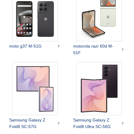

moto g37 M-51G
motorola razr 60d M-

51F
Samsung Galaxy Z
Samsung Galaxy Z


Fold8 SC-57G
Fold8 Ultra SC-56G