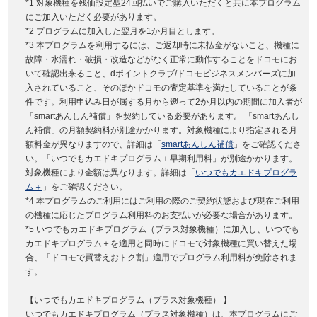
*1 対象機種を残価設定型24回払いでご購入いただくと共に本プログラム
にご加入いただく必要があります。
*2 プログラムに加入した翌月を1か月目とします。
*3 本プログラムを利用するには、ご返却時に未払金がないこと、機種に
故障・水濡れ・破損・改造などがなく正常に動作することをドコモにお
いて確認出来ること、dポイントクラブ/ドコモビジネスメンバーズに加
入されていること、そのほかドコモの査定基準を満たしていることが条
件です。利用申込み日が属する月から遡って2か月以内の期間に加入者が
「smartあんしん補償」を契約している必要があります。 「smartあんし
ん補償」の月額契約料が別途かかります。対象機種により指定される月
額料金が異なりますので、詳細は「
smartあんしん補償
」をご確認くださ
い。「いつでもカエドキプログラム＋早期利用料」が別途かかります。
対象機種により金額は異なります。詳細は「
いつでもカエドキプログラ
ム＋
」をご確認ください。
*4 本プログラムのご利用にはご利用の際のご契約状態および現在ご利用
の機種に応じたプログラム利用料のお支払いが必要な場合があります。
*5 いつでもカエドキプログラム（プラス対象機種）に加入し、いつでも
カエドキプログラム＋を適用と同時にドコモで対象機種に買い替えた場
合、「ドコモで買替えおトク割」適用でプログラム利用料が免除されま
す。
【いつでもカエドキプログラム（プラス対象機種） 】
いつでもカエドキプログラム（プラス対象機種）は、本プログラムにご