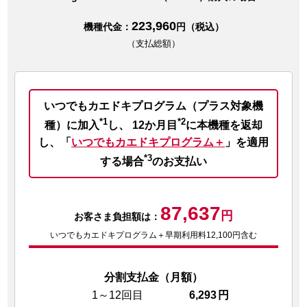
223,960
機種代金：
円（税込）
（支払総額）
いつでもカエドキプログラム（プラス対象機
*1
*2
種）に加入
し、
12か月目
に本機種を返却
し、
「
いつでもカエドキプログラム＋
」を適用
*3
する場合
のお支払い
87,637
円
お客さま負担額は：
いつでもカエドキプログラム＋早期利用料12,100円含む
分割支払金（月額）
1～12回目
6,293
円