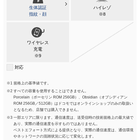
生体認証
ハイレゾ
指紋・顔
※8
ワイヤレス
充電
※9
対応
規格上の基準値です。
すべての容量を使用することはできません。
Porcelain（ポーセリン ROM 256GB）、Obsidian（オブシディアン
ROM 256GB／512GB）はドコモではオンラインショップのみの取扱い
となるため、店舗では購入できません。
一部エリアに限ります。通信速度は、送受信時の技術規格上の最大値で
あり、実際の通信速度を示すものではありません。
ベストエフォート方式による提供となり、実際の通信速度は、通信環境
やネットワークの混雑状況に応じて変化します。