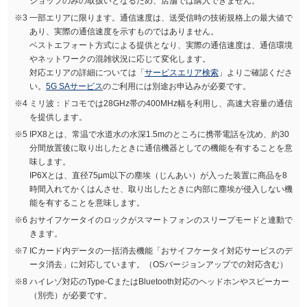
ショップのみの取扱いとなるため、店舗では購入できません。
一部エリアに限ります。通信速度は、送受信時の技術規格上の最大値で
あり、実際の通信速度を示すものではありません。
ベストエフォート方式による提供となり、実際の通信速度は、通信環境
やネットワークの混雑状況に応じて変化します。
対応エリアの詳細については「
サービスエリア検索
」よりご確認くださ
い。
5G SAサービス
のご利用には別途お申込みが必要です。
ミリ波：ドコモでは28GHz帯の400MHz幅を利用し、高速大容量の通信
を提供します。
IPX8とは、常温で水道水の水深1.5mのところに携帯電話を沈め、約30
分間放置後に取り出したときに通信機器としての機能を有することを意
味します。
IP6Xとは、直径75µm以下の塵埃（じんあい）が入った装置に商品を8
時間入れてかくはんさせ、取り出したときに内部に塵埃が侵入しない機
能を有することを意味します。
おサイフケータイのロックがスマートフォンのスリープモードと連動で
きます。
ICカード内データの一括消去機能「おサイフケータイ対応サービスのデ
ータ消去」に対応しています。（OSバージョンアップでの対応含む）
ハイレゾ対応のType-CまたはBluetooth対応のヘッドホンやスピーカー
（別売）が必要です。