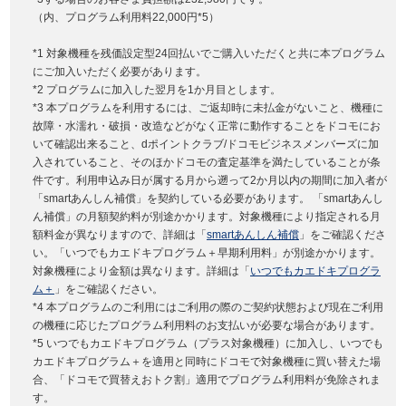
（内、プログラム利用料22,000円*5）
*1 対象機種を残価設定型24回払いでご購入いただくと共に本プログラム
にご加入いただく必要があります。
*2 プログラムに加入した翌月を1か月目とします。
*3 本プログラムを利用するには、ご返却時に未払金がないこと、機種に
故障・水濡れ・破損・改造などがなく正常に動作することをドコモにお
いて確認出来ること、dポイントクラブ/ドコモビジネスメンバーズに加
入されていること、そのほかドコモの査定基準を満たしていることが条
件です。利用申込み日が属する月から遡って2か月以内の期間に加入者が
「smartあんしん補償」を契約している必要があります。 「smartあんし
ん補償」の月額契約料が別途かかります。対象機種により指定される月
額料金が異なりますので、詳細は「
smartあんしん補償
」をご確認くださ
い。「いつでもカエドキプログラム＋早期利用料」が別途かかります。
対象機種により金額は異なります。詳細は「
いつでもカエドキプログラ
ム＋
」をご確認ください。
*4 本プログラムのご利用にはご利用の際のご契約状態および現在ご利用
の機種に応じたプログラム利用料のお支払いが必要な場合があります。
*5 いつでもカエドキプログラム（プラス対象機種）に加入し、いつでも
カエドキプログラム＋を適用と同時にドコモで対象機種に買い替えた場
合、「ドコモで買替えおトク割」適用でプログラム利用料が免除されま
す。