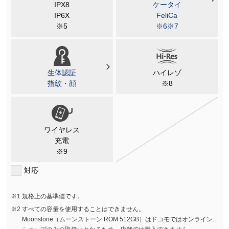
IPX8
ケータイ
IP6X
FeliCa
※5
※6※7
生体認証
ハイレゾ
指紋・顔
※8
ワイヤレス
充電
※9
対応
規格上の基準値です。
すべての容量を使用することはできません。
Moonstone（ムーンストーン ROM 512GB）はドコモではオンライン