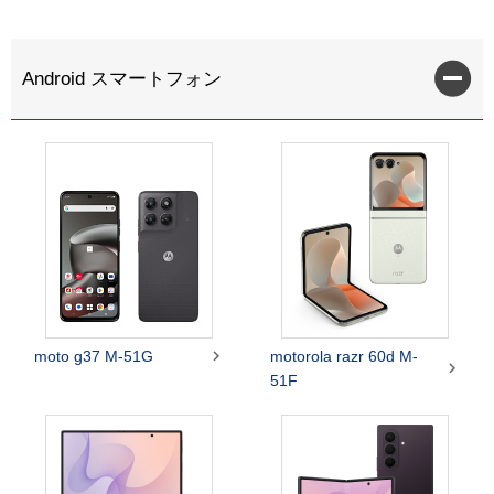
Android スマートフォン

moto g37 M-51G
motorola razr 60d M-

51F