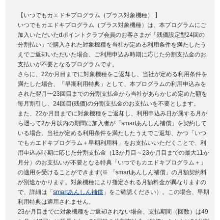
【いつでもカエドキプログラム（プラス対象機種） 】
いつでもカエドキプログラム（プラス対象機種）は、本プログラムにご
加入いただいたdポイントクラブ会員のお客さまが「残価設定型24回の
分割払い」で購入された対象機種を当社が定める利用条件を満たしたう
えでご返却いただいた場合、ご利用申込み時期に応じた分割支払金のお
支払いが不要となるプログラムです。
さらに、22か月目までに対象機種をご返却し、当社が定める利用条件を
満たした場合、「早期利用特典」として、本プログラムの利用申込みを
された翌月〜23回目までの分割支払金から当社があらかじめ定めた額を
毎月割引し、24回目(残価)の分割支払金のお支払いを不要とします。
また、22か月目までに対象機種をご返却し、利用申込み日が属する月か
ら遡って2か月以内の期間に加入者が「smartあんしん補償」を契約して
いる場合、当社が定める利用条件を満たしたうえでご返却、かつ「いつ
でもカエドキプログラム＋早期利用料」をお支払いいただくことで、利
用申込み時期に応じた分割支払金（13か月目～23か月目までの最大11か
月分）のお支払いが不要となる特典「いつでもカエドキプログラム＋」
の適用を受けることができます(※ 「smartあんしん補償」の月額契約料
が別途かかります。対象機種により指定される月額料金が異なりますの
で、詳細は「
smartあんしん補償
」をご確認ください）。この場合、早期
利用特典は適用されません。
23か月目までに対象機種をご返却されない場合、支払期間（回数）は49