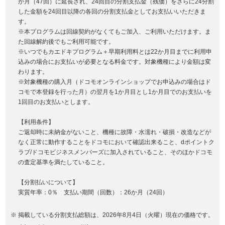
か月（47回）に延長され、24回目の分割支払金（残価）をさらに24分割
した金額を24回目以降の各回の分割支払金としてお支払いいただきま
す。
※本プログラムは回線契約がなくてもご加入、ご利用いただけます。ま
た回線解約後でもご利用可能です。
※いつでもカエドキプログラム＋早期利用料とは22か月目までに利用申
込みの場合にお支払いが必要となる料金です。対象機種により金額は変
わります。
※対象機種の購入月（ドコモオンラインショップでお申込みの場合はド
コモで本登録を行った月）の翌月を1か月目とし1か月目でのお支払いを
1回目のお支払いとします。
【利用条件】
ご返却時に未納金がないこと、機種に故障・水濡れ・破損・改造などが
なく正常に動作することをドコモにおいて確認出来ること、dポイントク
ラブ/ドコモビジネスメンバーズに加入されていること、そのほかドコモ
の査定基準を満たしていること。
【分割払いについて】
実質年率：0％ 支払い期間（回数）：26か月（24回）
掲載している分割支払総額は、2026年8月4日（火曜）現在の価格です。