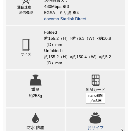
送信時最大：
480Mbps ※3
通信速度・
5GSA、ミリ波 ※4
通信機能
docomo Starlink Direct
Folded：
約155.2（H）×約76.3（W）×約10.8
（D）mm
Unfolded：
サイズ
約155.2（H）×約150.4（W）×約5.2
（D）mm
重量
SIMカード
約258g
nanoSIM
／eSIM
防水 防塵
おサイフ