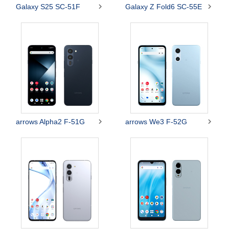


Galaxy S25 SC-51F
Galaxy Z Fold6 SC-55E


arrows Alpha2 F-51G
arrows We3 F-52G