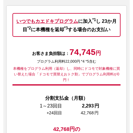
*1
いつでもカエドキプログラム
に加入
し
23か月
*2
*3
目
に本機種を返却
する場合のお支払い
74,745
円
お客さま負担額は：
プログラム利用料22,000円 *4 *5含む
本機種をプログラム利用（返却）し、同時にドコモで対象機種に買
い替えた場合
「ドコモで買替えおトク割」でプログラム利用料が0
円！
分割支払金（月額）
1～23回目
2,293
円
+24回目
42,768
円
42,768
円の