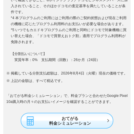
いて確認できること、dポイントクラブ／ドコモビジネスメンバーズに加
入されていること、そのほかドコモの査定基準を満たしていることが条
件です。
*4 本プログラムのご利用にはご利用の際のご契約状態および現在ご利用
の機種に応じたプログラム利用料のお支払いが必要な場合があります。
*5 いつでもカエドキプログラムのご利用と同時にドコモで対象機種に買
い替えた場合、「ドコモで買替えおトク割」適用でプログラム利用料が
免除されます。
【分割払いについて】
実質年率：0% 支払期間（回数）：26か月（24回）
掲載している分割支払総額は、2026年8月4日（火曜）現在の価格です。
上記の金額は、すべて税込です。
「おてがる料金シミュレーション」で、料金プランと合わせたGoogle Pixel
10a購入時の月々のお支払いイメージを確認することができます。
おてがる

料金シミュレーション