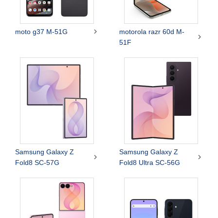

moto g37 M-51G
motorola razr 60d M-

51F
Samsung Galaxy Z
Samsung Galaxy Z


Fold8 SC-57G
Fold8 Ultra SC-56G