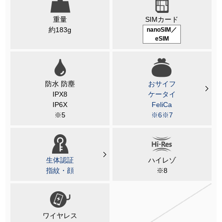
重量
SIMカード
約183g
nanoSIM／
eSIM
防水 防塵
おサイフ
IPX8
ケータイ
IP6X
FeliCa
※5
※6※7
生体認証
ハイレゾ
指紋・顔
※8
ワイヤレス