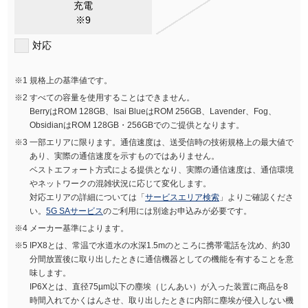
充電
※9
対応
規格上の基準値です。
すべての容量を使用することはできません。
BerryはROM 128GB、Isai BlueはROM 256GB、Lavender、Fog、
ObsidianはROM 128GB・256GBでのご提供となります。
一部エリアに限ります。通信速度は、送受信時の技術規格上の最大値で
あり、実際の通信速度を示すものではありません。
ベストエフォート方式による提供となり、実際の通信速度は、通信環境
やネットワークの混雑状況に応じて変化します。
対応エリアの詳細については「
サービスエリア検索
」よりご確認くださ
い。
5G SAサービス
のご利用には別途お申込みが必要です。
メーカー基準によります。
IPX8とは、常温で水道水の水深1.5mのところに携帯電話を沈め、約30
分間放置後に取り出したときに通信機器としての機能を有することを意
味します。
IP6Xとは、直径75µm以下の塵埃（じんあい）が入った装置に商品を8
時間入れてかくはんさせ、取り出したときに内部に塵埃が侵入しない機