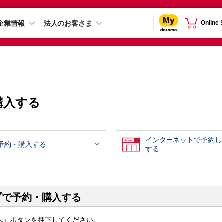
企業情報
法人のお客さま
Online
る
・購入する
インターネットで予約し

予約・購入する
する
プで予約・購入する
へ」ボタンを押下してください。