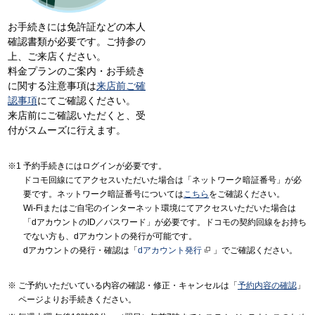
お手続きには免許証などの本人
確認書類が必要です。ご持参の
上、ご来店ください。
料金プランのご案内・お手続き
に関する注意事項は
来店前ご確
認事項
にてご確認ください。
来店前にご確認いただくと、受
付がスムーズに行えます。
予約手続きにはログインが必要です。
ドコモ回線にてアクセスいただいた場合は「ネットワーク暗証番号」が必
要です。ネットワーク暗証番号については
こちら
をご確認ください。
Wi-Fiまたはご自宅のインターネット環境にてアクセスいただいた場合は
「dアカウントのID／パスワード」が必要です。ドコモの契約回線をお持ち
でない方も、dアカウントの発行が可能です。
dアカウントの発行・確認は「
dアカウント発行
」でご確認ください。
ご予約いただいている内容の確認・修正・キャンセルは「
予約内容の確認
」
ページよりお手続きください。