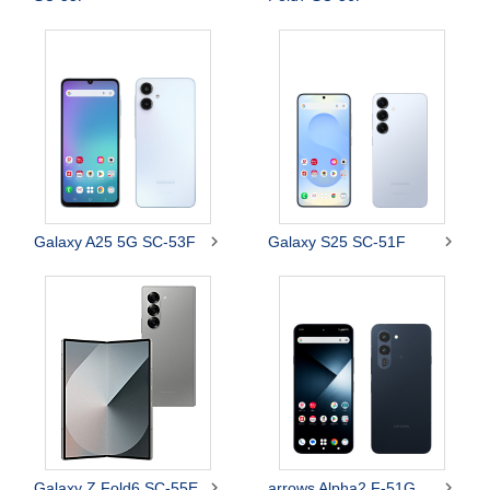


Galaxy A25 5G SC-53F
Galaxy S25 SC-51F


Galaxy Z Fold6 SC-55E
arrows Alpha2 F-51G