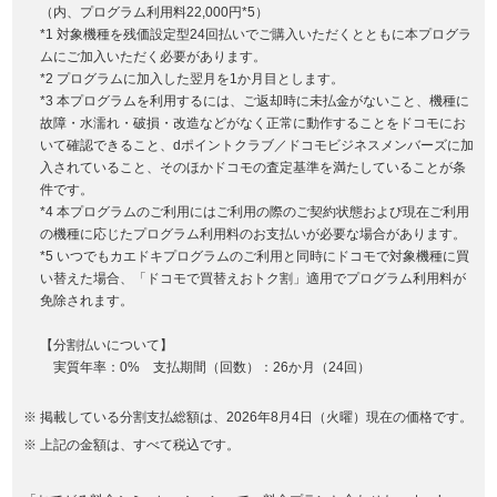
（内、プログラム利用料22,000円*5）
*1 対象機種を残価設定型24回払いでご購入いただくとともに本プログラ
ムにご加入いただく必要があります。
*2 プログラムに加入した翌月を1か月目とします。
*3 本プログラムを利用するには、ご返却時に未払金がないこと、機種に
故障・水濡れ・破損・改造などがなく正常に動作することをドコモにお
いて確認できること、dポイントクラブ／ドコモビジネスメンバーズに加
入されていること、そのほかドコモの査定基準を満たしていることが条
件です。
*4 本プログラムのご利用にはご利用の際のご契約状態および現在ご利用
の機種に応じたプログラム利用料のお支払いが必要な場合があります。
*5 いつでもカエドキプログラムのご利用と同時にドコモで対象機種に買
い替えた場合、「ドコモで買替えおトク割」適用でプログラム利用料が
免除されます。
【分割払いについて】
実質年率：0% 支払期間（回数）：26か月（24回）
掲載している分割支払総額は、2026年8月4日（火曜）現在の価格です。
上記の金額は、すべて税込です。