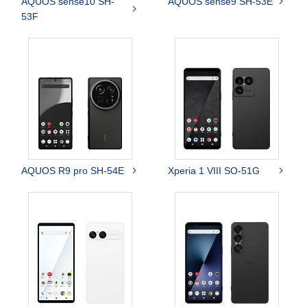

AQUOS sense10 SH-
AQUOS sense9 SH-53E

53F


AQUOS R9 pro SH-54E
Xperia 1 VIII SO-51G