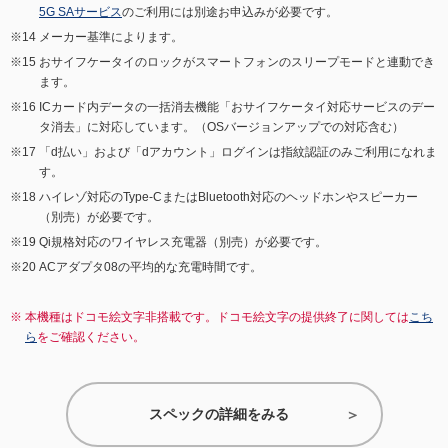
5G SAサービス
のご利用には別途お申込みが必要です。
メーカー基準によります。
おサイフケータイのロックがスマートフォンのスリープモードと連動でき
ます。
ICカード内データの一括消去機能「おサイフケータイ対応サービスのデー
タ消去」に対応しています。（OSバージョンアップでの対応含む）
「d払い」および「dアカウント」ログインは指紋認証のみご利用になれま
す。
ハイレゾ対応のType-CまたはBluetooth対応のヘッドホンやスピーカー
（別売）が必要です。
Qi規格対応のワイヤレス充電器（別売）が必要です。
ACアダプタ08の平均的な充電時間です。
本機種はドコモ絵文字非搭載です。ドコモ絵文字の提供終了に関しては
こち
ら
をご確認ください。
スペックの詳細をみる