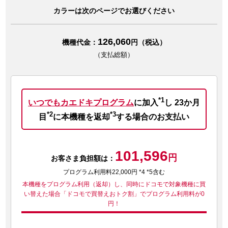
カラーは次のページでお選びください
126,060
機種代金：
円（税込）
（支払総額）
*1
いつでもカエドキプログラム
に加入
し
23か月
*2
*3
目
に本機種を返却
する場合のお支払い
101,596
円
お客さま負担額は：
プログラム利用料22,000円 *4 *5含む
本機種をプログラム利用（返却）し、同時にドコモで対象機種に買
い替えた場合
「ドコモで買替えおトク割」でプログラム利用料が0
円！