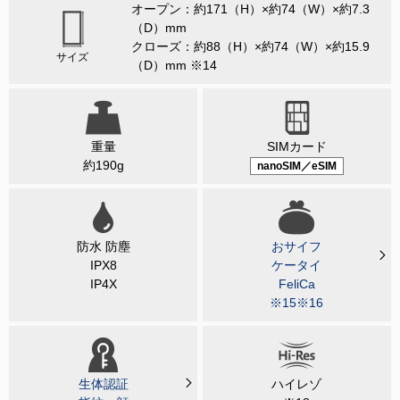
オープン：約171（H）×約74（W）×約7.3
（D）mm
クローズ：約88（H）×約74（W）×約15.9
サイズ
（D）mm ※14
重量
SIMカード
約190g
nanoSIM／eSIM
防水 防塵
おサイフ
IPX8
ケータイ
IP4X
FeliCa
※15※16
生体認証
ハイレゾ