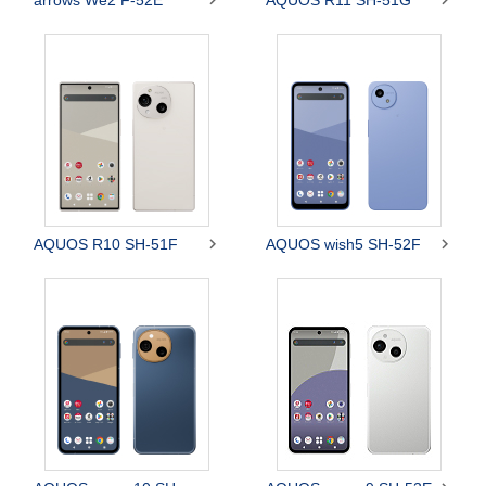


arrows We2 F-52E
AQUOS R11 SH-51G


AQUOS R10 SH-51F
AQUOS wish5 SH-52F