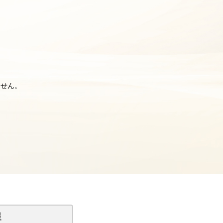
ません。
報