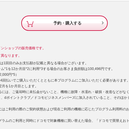

予約・購入する
インショップの販売価格です。
て異なります。
）は1回目のみお支払額が記載と異なる場合がございます。
*1を12か月目*2に利用*3する場合のお客さま負担額は100,496円です。
000円*5）
型24回払いでご購入いただくとともに本プログラムにご加入いただく必要があります
た翌月を1か月目とします。
するには、ご返却時に未払金がないこと、機種に故障・水濡れ・破損・改造などがな
と、dポイントクラブ／ドコモビジネスメンバーズに加入されていること、そのほか
用にはご利用の際のご契約状態および現在ご利用の機種に応じたプログラム利用料の
ログラムのご利用と同時にドコモで対象機種に買い替えた場合、「ドコモで買替えお