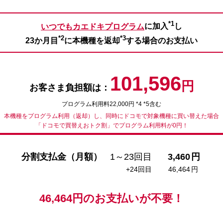
*1
いつでもカエドキプログラム
に加入
し
*2
*3
23か月目
に本機種を返却
する場合のお支払い
101,596
円
お客さま負担額は：
プログラム利用料22,000円 *4 *5含む
本機種をプログラム利用（返却）し、同時にドコモで対象機種に買い替えた場合
「ドコモで買替えおトク割」でプログラム利用料が0円！
分割支払金（月額）
1～23回目
3,460
円
+24回目
46,464
円
46,464
円の
お支払いが不要！