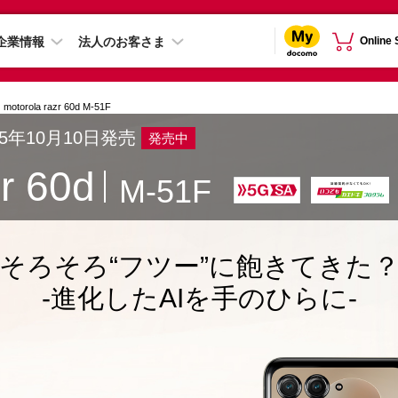
企業情報
法人のお客さま
Online
motorola razr 60d M-51F
25年10月10日発売
発売中
zr 60d
M-51F
そろそろ“フツー”に飽きてきた
-進化したAIを手のひらに-