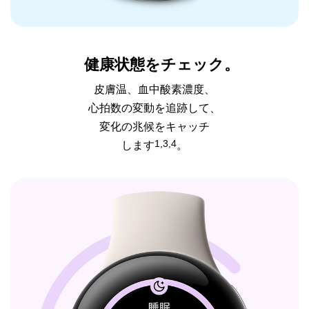
健康状態をチェック。
皮膚温、血中酸素濃度、
心拍数の変動を追跡して、
変化の兆候をキャッチ
1,3,4
します
。