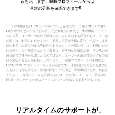
質を示します。睡眠プロフィールからは
5
月次の分析を確認できます
。
1 一部の機能には Fitbit モバイルアプリが必要です。 2 第 1 世代 Google
Pixel Watch との比較において。心拍数測定の精度は、生理機能、デバイ
スの位置、ユーザーの動作や活動内容により変動する場合があり。 3 一部
の国ではご利用いただけません。周囲の温度が大幅に変化した場合、皮膚
温の測定に影響を与える可能性があります。 4 一部の国ではご利用いただ
けません。血中酸素ウェルネス機能は、医学的な診断や治療、その他の医
療目的での使用を意図したものではなく、ユーザーの健康管理や情報の記
録を支援することを目的としています。 5 睡眠プロフィールの利用には
Fitbit Premium のメンバーシップが必要です。 医療目的での使用を意図し
たものではありません。健康に関するご質問は、医療機関にお問い合わせ
ください。 毎月のデータを取得するには、1 か月に 14 日以上、就寝時に
Fitbit トラッカーまたはスマートウォッチを装着する必要があります。
リアルタイムのサポートが、