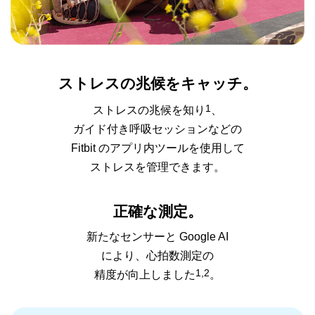
ストレスの兆候
をキャッチ。
1
ストレスの兆候を知り
、
ガイド付き呼吸セッション
などの
Fitbit のアプリ内ツールを使用して
ストレスを管理できます。
正確な測定。
新たなセンサーと Google AI
により、
心拍数測定の
1,2
精度が
向上しました
。