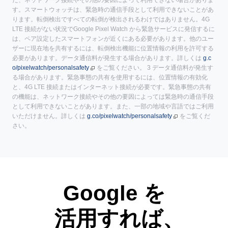
た、ネットワーク接続やその他の要因によって利用できない場合がありま
す。スマートウォッチは、緊急時の通信手段として利用できないことがあ
ります。転倒検出ですべての転倒が検出されるわけではありません。4G
LTE 接続がない状況でGoogle Pixel Watch から緊急サービスに発信するに
は、ペア設定したスマートフォンが近くにある必要があります。他のユー
ザーに現在地を共有するには、転倒検出機能に位置情報の利用を許可する
必要があります。データ通信料が発生する場合があります。詳しくは
g.c
o/pixelwatch/personalsafety
をご覧ください。 3 データ通信料が発生す
る場合があります。緊急事態の共有を使用するには、位置情報の有効化
と、4G LTE 接続またはインターネット接続が必要です。緊急事態の共有
の機能は、ネットワーク接続やその他の要因によっては緊急時の通信手段
として利用できないことがあります。また、一部の地域や言語ではご利用
いただけません。詳しくは
g.co/pixelwatch/personalsafety
をご覧くだ
さい。
Google を
活用すれば、