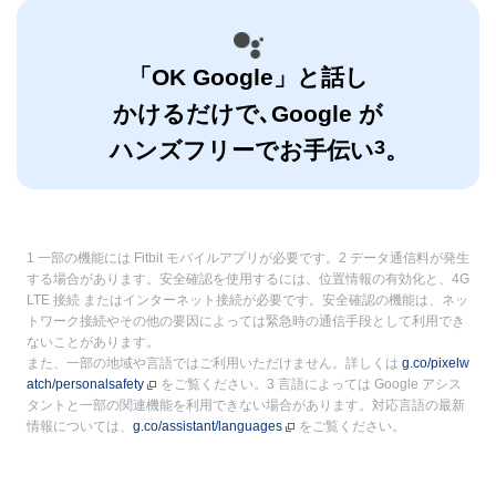
「OK Google」と話し
かけるだけで､
Google が
3
ハンズフリーでお手伝い
。
1 一部の機能には Fitbit モバイルアプリが必要です。2 データ通信料が発生
する場合があります。安全確認を使用するには、位置情報の有効化と、4G
LTE 接続 またはインターネット接続が必要です。安全確認の機能は、ネッ
トワーク接続やその他の要因によっては緊急時の通信手段として利用でき
ないことがあります。
また、一部の地域や言語ではご利用いただけません。詳しくは
g.co/pixelw
atch/personalsafety
をご覧ください。3 言語によっては Google アシス
タントと一部の関連機能を利用できない場合があります。対応言語の最新
情報については、
g.co/assistant/languages
をご覧ください。