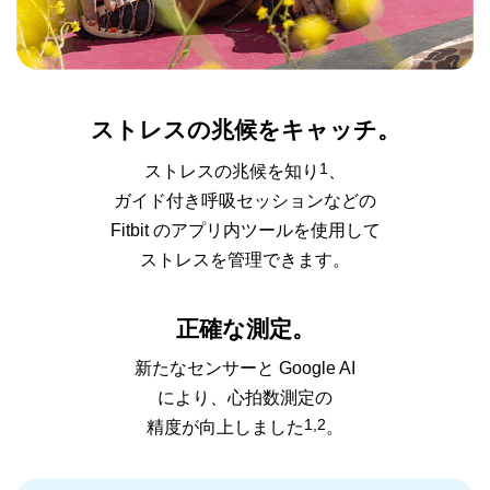
ストレスの兆候
をキャッチ。
1
ストレスの兆候を知り
、
ガイド付き呼吸セッション
などの
Fitbit のアプリ内ツールを使用して
ストレスを管理できます。
正確な測定。
新たなセンサーと Google AI
により、
心拍数測定の
1,2
精度が
向上しました
。