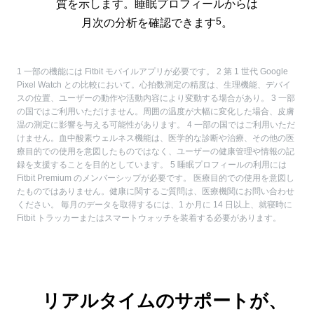
質を示します。睡眠プロフィールからは
5
月次の分析を確認できます
。
1 一部の機能には Fitbit モバイルアプリが必要です。 2 第 1 世代 Google
Pixel Watch との比較において。心拍数測定の精度は、生理機能、デバイ
スの位置、ユーザーの動作や活動内容により変動する場合があり。 3 一部
の国ではご利用いただけません。周囲の温度が大幅に変化した場合、皮膚
温の測定に影響を与える可能性があります。 4 一部の国ではご利用いただ
けません。血中酸素ウェルネス機能は、医学的な診断や治療、その他の医
療目的での使用を意図したものではなく、ユーザーの健康管理や情報の記
録を支援することを目的としています。 5 睡眠プロフィールの利用には
Fitbit Premium のメンバーシップが必要です。 医療目的での使用を意図し
たものではありません。健康に関するご質問は、医療機関にお問い合わせ
ください。 毎月のデータを取得するには、1 か月に 14 日以上、就寝時に
Fitbit トラッカーまたはスマートウォッチを装着する必要があります。
リアルタイムのサポートが、