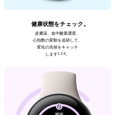
健康状態をチェック。
皮膚温、血中酸素濃度、
心拍数の変動を追跡して、
変化の兆候をキャッチ
1,3,4
します
。