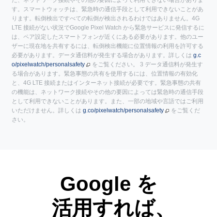
た、ネットワーク接続やその他の要因によって利用できない場合がありま
す。スマートウォッチは、緊急時の通信手段として利用できないことがあ
ります。転倒検出ですべての転倒が検出されるわけではありません。4G
LTE 接続がない状況でGoogle Pixel Watch から緊急サービスに発信するに
は、ペア設定したスマートフォンが近くにある必要があります。他のユー
ザーに現在地を共有するには、転倒検出機能に位置情報の利用を許可する
必要があります。データ通信料が発生する場合があります。詳しくは
g.c
o/pixelwatch/personalsafety
をご覧ください。 3 データ通信料が発生す
る場合があります。緊急事態の共有を使用するには、位置情報の有効化
と、4G LTE 接続またはインターネット接続が必要です。緊急事態の共有
の機能は、ネットワーク接続やその他の要因によっては緊急時の通信手段
として利用できないことがあります。また、一部の地域や言語ではご利用
いただけません。詳しくは
g.co/pixelwatch/personalsafety
をご覧くだ
さい。
Google を
活用すれば、