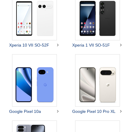


Xperia 10 VII SO-52F
Xperia 1 VII SO-51F


Google Pixel 10a
Google Pixel 10 Pro XL