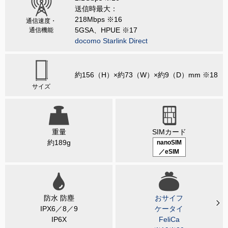
送信時最大：
218Mbps ※16
通信速度・
5GSA、HPUE ※17
通信機能
docomo Starlink Direct
約156（H）×約73（W）×約9（D）mm ※18
サイズ
重量
SIMカード
約189g
nanoSIM
／eSIM
防水 防塵
おサイフ
IPX6／8／9
ケータイ
IP6X
FeliCa