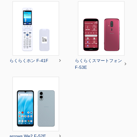

らくらくホン F-41F
らくらくスマートフォン

F-53E

arrows We2 F-52E