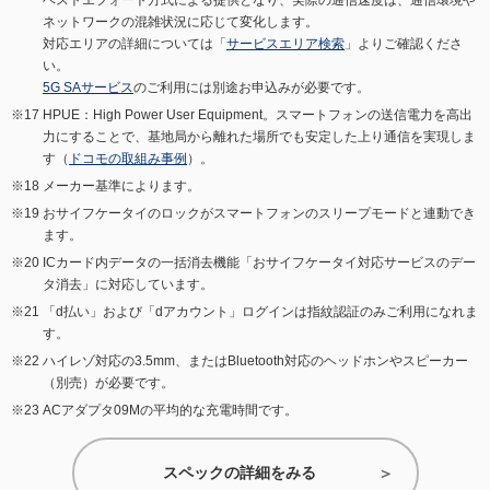
ベストエフォート方式による提供となり、実際の通信速度は、通信環境や
ネットワークの混雑状況に応じて変化します。
対応エリアの詳細については「
サービスエリア検索
」よりご確認くださ
い。
5G SAサービス
のご利用には別途お申込みが必要です。
HPUE：High Power User Equipment。スマートフォンの送信電力を高出
力にすることで、基地局から離れた場所でも安定した上り通信を実現しま
す（
ドコモの取組み事例
）。
メーカー基準によります。
おサイフケータイのロックがスマートフォンのスリープモードと連動でき
ます。
ICカード内データの一括消去機能「おサイフケータイ対応サービスのデー
タ消去」に対応しています。
「d払い」および「dアカウント」ログインは指紋認証のみご利用になれま
す。
ハイレゾ対応の3.5mm、またはBluetooth対応のヘッドホンやスピーカー
（別売）が必要です。
ACアダプタ09Mの平均的な充電時間です。
スペックの詳細をみる