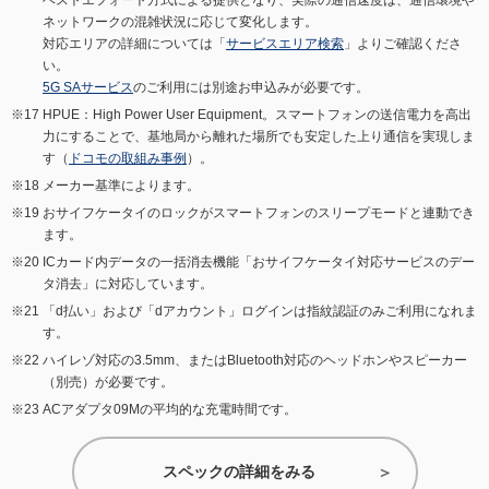
ベストエフォート方式による提供となり、実際の通信速度は、通信環境や
ネットワークの混雑状況に応じて変化します。
対応エリアの詳細については「
サービスエリア検索
」よりご確認くださ
い。
5G SAサービス
のご利用には別途お申込みが必要です。
HPUE：High Power User Equipment。スマートフォンの送信電力を高出
力にすることで、基地局から離れた場所でも安定した上り通信を実現しま
す（
ドコモの取組み事例
）。
メーカー基準によります。
おサイフケータイのロックがスマートフォンのスリープモードと連動でき
ます。
ICカード内データの一括消去機能「おサイフケータイ対応サービスのデー
タ消去」に対応しています。
「d払い」および「dアカウント」ログインは指紋認証のみご利用になれま
す。
ハイレゾ対応の3.5mm、またはBluetooth対応のヘッドホンやスピーカー
（別売）が必要です。
ACアダプタ09Mの平均的な充電時間です。
スペックの詳細をみる