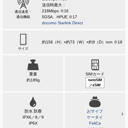
送信時最大：
218Mbps ※16
通信速度・
5GSA、HPUE ※17
通信機能
docomo Starlink Direct
約156（H）×約73（W）×約9（D）mm ※18
サイズ
重量
SIMカード
約189g
nanoSIM
／eSIM
防水 防塵
おサイフ
IPX6／8／9
ケータイ
IP6X
FeliCa