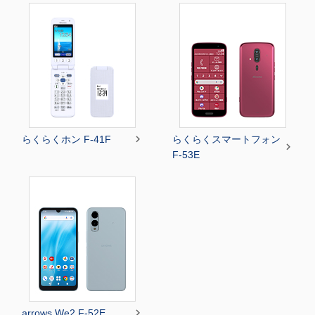

らくらくホン F-41F
らくらくスマートフォン

F-53E

arrows We2 F-52E