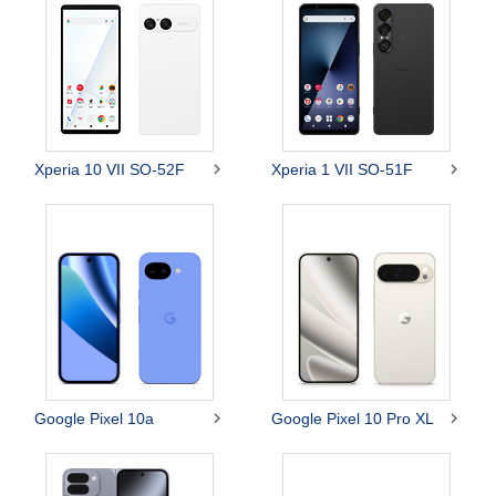


Xperia 10 VII SO-52F
Xperia 1 VII SO-51F


Google Pixel 10a
Google Pixel 10 Pro XL