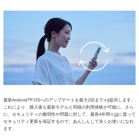
最新Android
TM
OSへのアップデートを最大2回まで
提供します。
※
9
これにより、購入後も最新モデルと同様の利用体験が可能に。さら
に、セキュリティの脆弱性や問題に対して、最長4年間
に渡って
※
10
セキュリティ更新を保証するので、あんしんして永くお使いになれ
ます。