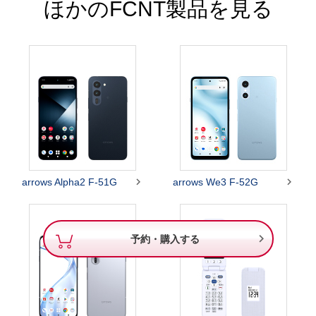
ほかのFCNT製品を見る


arrows Alpha2 F-51G
arrows We3 F-52G

予約・購入する