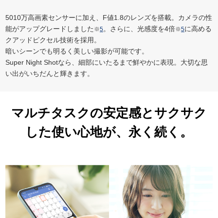
5010万高画素センサーに加え、F値1.8のレンズを搭載。カメラの性
能がアップグレードしました
。さらに、光感度を4倍
に高める
※
5
※
5
クアッドピクセル技術を採用。
暗いシーンでも明るく美しい撮影が可能です。
Super Night Shotなら、細部にいたるまで鮮やかに表現。大切な思
い出がいちだんと輝きます。
マルチタスクの安定感とサクサク
した使い心地が、永く続く。