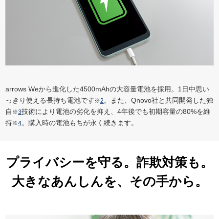
arrows Weから進化した4500mAhの大容量電池を採用。1日中思い
っきり使える長持ち電池です
。また、Qnovo社と共同開発した独
※
2
自
技術により電池の劣化を抑え、4年後でも初期容量の80%を維
※
3
持
。購入時の電池もちが永く続きます。
※
4
プライバシーを守る。詐欺対策も。
大きなあんしんを、その手から。