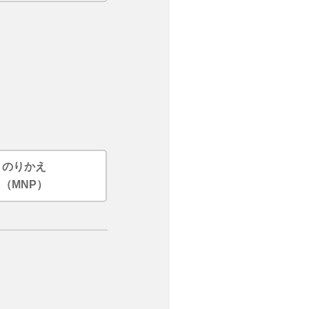
のりかえ
（MNP）