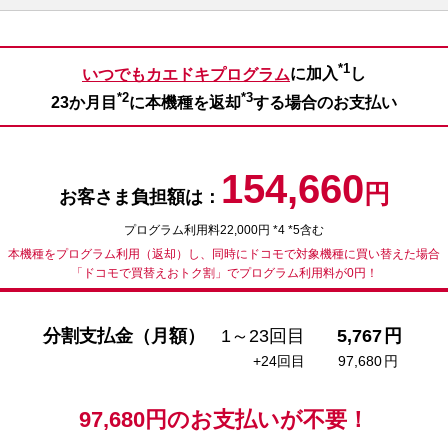
*1
いつでもカエドキプログラム
に加入
し
*2
*3
23か月目
に本機種を返却
する場合のお支払い
154,660
円
お客さま負担額は：
プログラム利用料22,000円 *4 *5含む
本機種をプログラム利用（返却）し、同時にドコモで対象機種に買い替えた場合
「ドコモで買替えおトク割」でプログラム利用料が0円！
分割支払金（月額）
1～23回目
5,767
円
+24回目
97,680
円
97,680
円の
お支払いが不要！