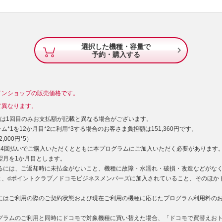
選択した機種・容量で

予約・購入する
インショップの販売価格です。
て異なります。
）は1回目のみお支払額が記載と異なる場合がございます。
*1を12か月目*2に利用*3する場合のお客さま負担額は151,360円です。
000円*5）
型24回払いでご購入いただくとともに本プログラムにご加入いただく必要があります
た翌月を1か月目とします。
するには、ご返却時に未払金がないこと、機種に故障・水濡れ・破損・改造などがな
と、dポイントクラブ／ドコモビジネスメンバーズに加入されていること、そのほか
用にはご利用の際のご契約状態および現在ご利用の機種に応じたプログラム利用料の
ログラムのご利用と同時にドコモで対象機種に買い替えた場合、「ドコモで買替えお