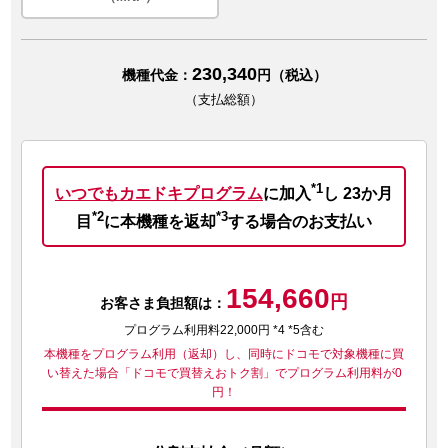
230,340
機種代金：
円（税込）
（支払総額）
*1
いつでもカエドキプログラム
に加入
し
23か月
*2
*3
目
に本機種を返却
する場合のお支払い
154,660
円
お客さま負担額は：
プログラム利用料22,000円 *4 *5含む
本機種をプログラム利用（返却）し、同時にドコモで対象機種に買
い替えた場合
「ドコモで買替えおトク割」でプログラム利用料が0
円！