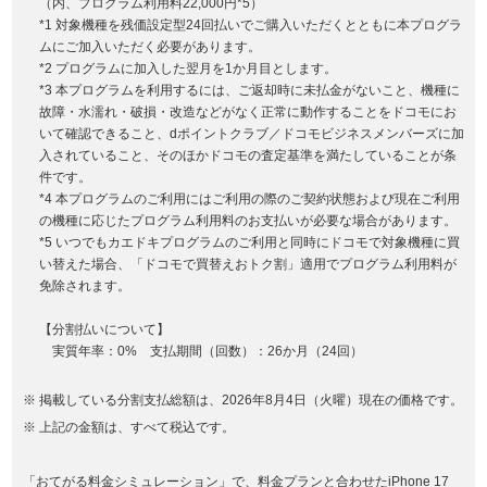
（内、プログラム利用料22,000円*5）
*1 対象機種を残価設定型24回払いでご購入いただくとともに本プログラ
ムにご加入いただく必要があります。
*2 プログラムに加入した翌月を1か月目とします。
*3 本プログラムを利用するには、ご返却時に未払金がないこと、機種に
故障・水濡れ・破損・改造などがなく正常に動作することをドコモにお
いて確認できること、dポイントクラブ／ドコモビジネスメンバーズに加
入されていること、そのほかドコモの査定基準を満たしていることが条
件です。
*4 本プログラムのご利用にはご利用の際のご契約状態および現在ご利用
の機種に応じたプログラム利用料のお支払いが必要な場合があります。
*5 いつでもカエドキプログラムのご利用と同時にドコモで対象機種に買
い替えた場合、「ドコモで買替えおトク割」適用でプログラム利用料が
免除されます。
【分割払いについて】
実質年率：0% 支払期間（回数）：26か月（24回）
掲載している分割支払総額は、2026年8月4日（火曜）現在の価格です。
上記の金額は、すべて税込です。
「おてがる料金シミュレーション」で、料金プランと合わせたiPhone 17