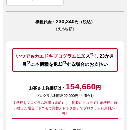
230,340
機種代金：
円（税込）
（支払総額）
*1
いつでもカエドキプログラム
に加入
し
23か月
*2
*3
目
に本機種を返却
する場合のお支払い
154,660
円
お客さま負担額は：
プログラム利用料22,000円 *4 *5含む
本機種をプログラム利用（返却）し、同時にドコモで対象機種に買
い替えた場合
「ドコモで買替えおトク割」でプログラム利用料が0
円！