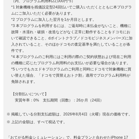
（内、プログラム利用料22,000円*5）
*1 対象機種を残価設定型24回払いでご購入いただくとともに本プログラ
ムにご加入いただく必要があります。
*2 プログラムに加入した翌月を1か月目とします。
*3 本プログラムを利用するには、ご返却時に未払金がないこと、機種に
故障・水濡れ・破損・改造などがなく正常に動作することをドコモにお
いて確認できること、dポイントクラブ／ドコモビジネスメンバーズに加
入されていること、そのほかドコモの査定基準を満たしていることが条
件です。
*4 本プログラムのご利用にはご利用の際のご契約状態および現在ご利用
の機種に応じたプログラム利用料のお支払いが必要な場合があります。
*5 いつでもカエドキプログラムのご利用と同時にドコモで対象機種に買
い替えた場合、「ドコモで買替えおトク割」適用でプログラム利用料が
免除されます。
【分割払いについて】
実質年率：0% 支払期間（回数）：26か月（24回）
掲載している分割支払総額は、2026年8月4日（火曜）現在の価格です。
上記の金額は、すべて税込です。
「おてがる料金シミュレーション」で、料金プランと合わせたiPhone 17