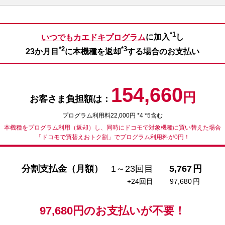
*1
いつでもカエドキプログラム
に加入
し
*2
*3
23か月目
に本機種を返却
する場合のお支払い
154,660
円
お客さま負担額は：
プログラム利用料22,000円 *4 *5含む
本機種をプログラム利用（返却）し、同時にドコモで対象機種に買い替えた場合
「ドコモで買替えおトク割」でプログラム利用料が0円！
分割支払金（月額）
1～23回目
5,767
円
+24回目
97,680
円
97,680
円の
お支払いが不要！