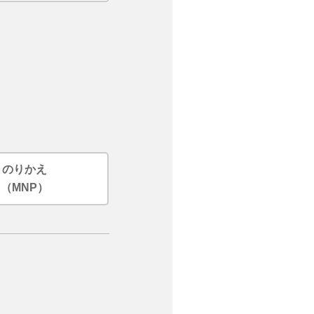
のりかえ
（MNP）