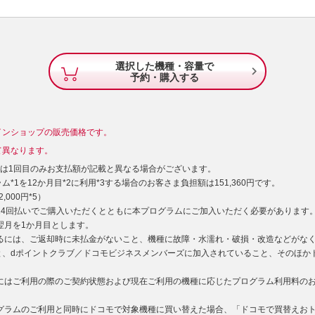
選択した機種・容量で

予約・購入する
インショップの販売価格です。
て異なります。
）は1回目のみお支払額が記載と異なる場合がございます。
*1を12か月目*2に利用*3する場合のお客さま負担額は151,360円です。
000円*5）
型24回払いでご購入いただくとともに本プログラムにご加入いただく必要があります
た翌月を1か月目とします。
するには、ご返却時に未払金がないこと、機種に故障・水濡れ・破損・改造などがな
と、dポイントクラブ／ドコモビジネスメンバーズに加入されていること、そのほか
用にはご利用の際のご契約状態および現在ご利用の機種に応じたプログラム利用料の
ログラムのご利用と同時にドコモで対象機種に買い替えた場合、「ドコモで買替えお