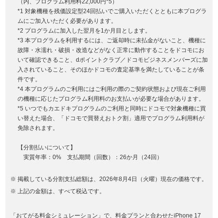
（内、プログラム利用料22,000円*5）
*1 対象機種を残価設定型24回払いでご購入いただくとともに本プログラ
ムにご加入いただく必要があります。
*2 プログラムに加入した翌月を1か月目とします。
*3 本プログラムを利用するには、ご返却時に未払金がないこと、機種に
故障・水濡れ・破損・改造などがなく正常に動作することをドコモにお
いて確認できること、dポイントクラブ／ドコモビジネスメンバーズに加
入されていること、そのほかドコモの査定基準を満たしていることが条
件です。
*4 本プログラムのご利用にはご利用の際のご契約状態および現在ご利用
の機種に応じたプログラム利用料のお支払いが必要な場合があります。
*5 いつでもカエドキプログラムのご利用と同時にドコモで対象機種に買
い替えた場合、「ドコモで買替えおトク割」適用でプログラム利用料が
免除されます。
【分割払いについて】
実質年率：0% 支払期間（回数）：26か月（24回）
掲載している分割支払総額は、2026年8月4日（火曜）現在の価格です。
上記の金額は、すべて税込です。
「おてがる料金シミュレーション」で、料金プランと合わせたiPhone 17