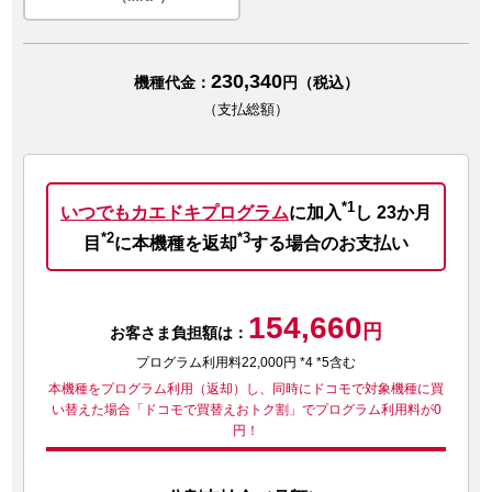
230,340
機種代金：
円（税込）
（支払総額）
*1
いつでもカエドキプログラム
に加入
し
23か月
*2
*3
目
に本機種を返却
する場合のお支払い
154,660
円
お客さま負担額は：
プログラム利用料22,000円 *4 *5含む
本機種をプログラム利用（返却）し、同時にドコモで対象機種に買
い替えた場合
「ドコモで買替えおトク割」でプログラム利用料が0
円！