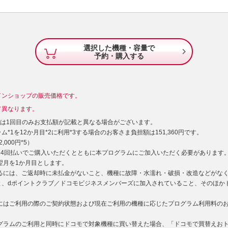
選択した機種・容量で

予約・購入する
インショップの販売価格です。
て異なります。
）は1回目のみお支払額が記載と異なる場合がございます。
*1を12か月目*2に利用*3する場合のお客さま負担額は151,360円です。
000円*5）
型24回払いでご購入いただくとともに本プログラムにご加入いただく必要があります
た翌月を1か月目とします。
するには、ご返却時に未払金がないこと、機種に故障・水濡れ・破損・改造などがな
と、dポイントクラブ／ドコモビジネスメンバーズに加入されていること、そのほか
用にはご利用の際のご契約状態および現在ご利用の機種に応じたプログラム利用料の
ログラムのご利用と同時にドコモで対象機種に買い替えた場合、「ドコモで買替えお