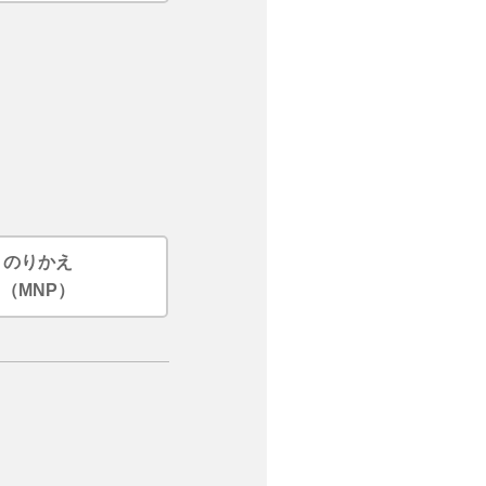
のりかえ
（MNP）