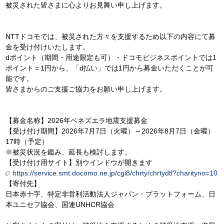
被災された皆さまに心よりお見舞い申し上げます。
NTTドコモでは、被災された方々を支援するため以下の内容にて募
金を受け付けいたします。
dポイント（期間・用途限定も可）・ドコモビジネスポイントでは1
ポイント＝1円から、「d払い」では1円から募金いただくことが可
能です。
皆さまからのご支援ご協力をお願い申し上げます。
【募金名称】2026年ベネズエラ地震支援募金
【受け付け期間】2026年7月7日（火曜）～2026年8月7日（金曜）
17時（予定）
※被災状況を鑑み、延長も検討します。
【受け付け用サイト】別ウインドウが開きます
https://service.smt.docomo.ne.jp/cgi8/chrty/chrtydtl?charityno=10
【寄付先】
日本赤十字、特定非営利活動法人ジャパン・プラットフォーム、日
本ユニセフ協会、国連UNHCR協会